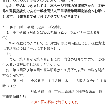
習得するための研修会を次のとおり開催します。
なお、申込につきましては、本ページ下部の関連資料から、本研
修の運営委託先である一般社団法人三重県産業廃棄物協会へお願い
します。（先着順で受け付けさせていただきます）
１ 開催日時・会場・定員・申込締切日
（１）座学研修（対面又はWeb視聴（Zoomウェビナーによる配
信））
Web視聴につきましては、対面研修と同時配信とし、視聴方法
は申込者に後日メールにてお知らせし
ます。
また、第１回から第４回ともに同一内容の研修ですので、ご都
合の良い日程に申し込みください。な
お、第３回及び第４回の座学研修は１１月下旬以降に申込を開始
する予定です。
第１回 令和５年１１月２日（木） １３時３０分から１６
時３０分
対面研修：四日市商工会議所３階中会議室（四日
市市諏訪町2-5）
※第１回の募集は終了しました