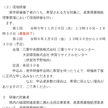
（２）現地研修
座学研修修了者のうち、希望される方を対象に、産業廃棄物処
理事業場において現地研修を行い
ます。
第１回 令和５年１１月２９日（水） １３時３０分～１６
時３０分（
募集終了
）
第２回 令和６年２月９日（金） １３時３０分から１６時
３０分（予定）
会場：三重中央開発株式会社 三重リサイクルセンター
大栄環境株式会社 伊賀リサイクルセンター
（伊賀市予野地内）
定員：各回３０名
申込み：座学研修申込時に希望を伺ったうえで、研修終了後
に正式な申し込みをいただきます。
なお、申込者多数の場合は、希望に添えない場合が
ありますので、ご了承ください。
２ 研修の対象者
県内の循環関連産業に携わる排出事業者、産業廃棄物処理業者
において、産業廃棄物処理に