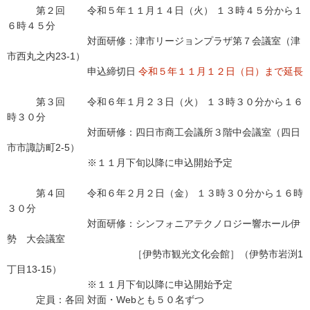
第２回 令和５年１１月１４日（火） １３時４５分から１
６時４５分
対面研修：津市リージョンプラザ第７会議室（津
市西丸之内23-1）
申込締切日
令和５年１１月１２日（日）まで延長
第３回 令和６年１月２３日（火） １３時３０分から１６
時３０分
対面研修：四日市商工会議所３階中会議室（四日
市市諏訪町2-5）
※１１月下旬以降に申込開始予定
第４回 令和６年２月２日（金） １３時３０分から１６時
３０分
対面研修：シンフォニアテクノロジー響ホール伊
勢 大会議室
［伊勢市観光文化会館］（伊勢市岩渕1
丁目13-15）
※１１月下旬以降に申込開始予定
定員：各回 対面・Webとも５０名ずつ