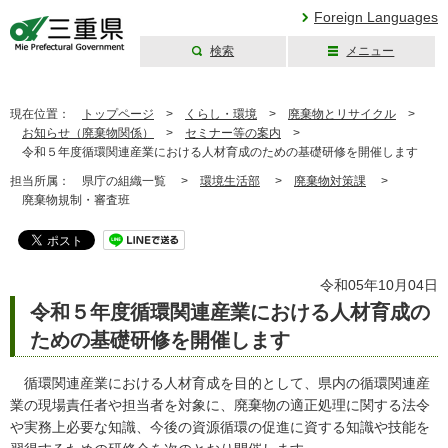
Foreign Languages
検索
メニュー
三重県公式ウェブ
サイト
現在位置：
トップページ
>
くらし・環境
>
廃棄物とリサイクル
>
お知らせ（廃棄物関係）
>
セミナー等の案内
>
令和５年度循環関連産業における人材育成のための基礎研修を開催します
担当所属：
県庁の組織一覧 >
環境生活部
>
廃棄物対策課
>
廃棄物規制・審査班
令和05年10月04日
令和５年度循環関連産業における人材育成の
ための基礎研修を開催します
循環関連産業における人材育成を目的として、県内の循環関連産
業の現場責任者や担当者を対象に、廃棄物の適正処理に関する法令
や実務上必要な知識、今後の資源循環の促進に資する知識や技能を