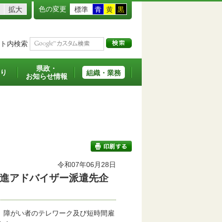
色の変更
拡大
標準
青
黄
黒
ト内検索
県政・
り
組織・業務
お知らせ情報
令和07年06月28日
進アドバイザー派遣先企
印刷する
、障がい者のテレワーク及び短時間雇