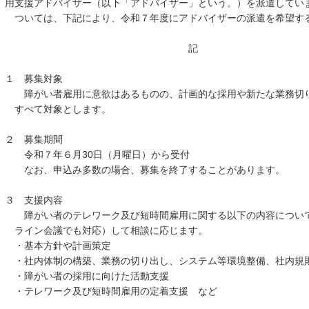
用支援アドバイザー（以下「アドバイザー」という。）を派遣してい
ついては、下記により、令和７年度にアドバイザーの派遣を希望す
記
１ 募集対象
障がい者雇用に意欲はあるものの、計画的な採用や新たな業務切り
すべて対象とします。
２ 募集期間
令和７年６月30日（月曜日）から受付
なお、申込み多数の場合、募集を終了することがあります。
３ 支援内容
障がい者のテレワーク及び短時間雇用に関する以下の内容について
ライン会議でも対応）して相談に応じます。
・基本方針や計画策定
・社内体制の構築、業務の切り出し、システム等環境整備、社内規
・障がい者の採用に向けた活動支援
・テレワーク及び短時間雇用の定着支援 など