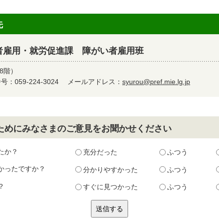
先
者雇用・就労促進課 障がい者雇用班
8階）
：059-224-3024
メールアドレス：
syurou@pref.mie.lg.jp
ためにみなさまのご意見をお聞かせください
たか？
充分だった
ふつう
かったですか？
分かりやすかった
ふつう
？
すぐに見つかった
ふつう