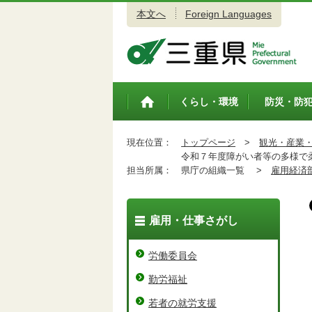
本文へ
Foreign Languages
三重県公式ウェブサイト
くらし・環境
防災・防
トップペ
ージ
現在位置：
トップページ
>
観光・産業
令和７年度障がい者等の多様で柔
担当所属：
県庁の組織一覧 >
雇用経済
雇用・仕事さがし
労働委員会
勤労福祉
若者の就労支援