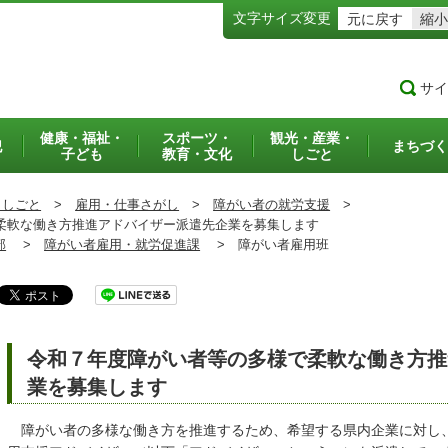
文字サイズ変更
元に戻す
縮小
サイ
健康・福祉・
スポーツ・
観光・産業・
犯
まちづく
子ども
教育・文化
しごと
・しごと
>
雇用・仕事さがし
>
障がい者の就労支援
>
軟な働き方推進アドバイザー派遣先企業を募集します
部
>
障がい者雇用・就労促進課
>
障がい者雇用班
令和７年度障がい者等の多様で柔軟な働き方推
業を募集します
障がい者の多様な働き方を推進するため、希望する県内企業に対し