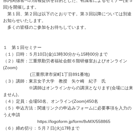
県内関係者への情報提供を目的とした、有識者によるセミナー(全５
回)を開催します。
第１回、第２回は以下のとおりです。第３回以降については別途
お知らせいたします。
多くの皆様のご参加をお待ちしています。
１ 第１回セミナー
（１）日時：５月10日(金)13時30分から15時00分まで
（２）場所：三重県勤労者福祉会館６階研修室およびオンライン
(Zoom)
(三重県津市栄町1丁目891番地)
（３）講師：東京女子大学 教授 矢ケ崎 紀子 氏
※講師はオンラインからの講演となります(会場には来
ません)。
（４）定員：会場50名、オンライン(Zoom)450名
（５）申込方法：関連リンクの申込みフォームに必要事項を入力の
うえ申請
https://logoform.jp/form/8vMX/558865
（６）締め切り：５月７日(火)17時まで