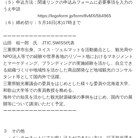
（５）申込方法：関連リンクの申込みフォームに必要事項を入力の
うえ申請
https://logoform.jp/form/8vMX/564965
（６）締め切り：５月16日(木)17時まで
ーーーーーーーーーーーーーーーーー
山田 桂一郎 氏 JTIC.SWISS代表
三重県津市出身。スイス・ツェルマットを活動拠点とし、観光局や
NPO法人等での経験や世界各地のリゾート地におけるマネジメント
とマーケティング、ブランディングの実施経験を活かし、自立でき
る組織づくりや地域性を活かした商品開発など地域観光のコンサル
タント等として国内外で活躍。
三重県観光審議会の委員をはじめとした様々な委員や北海道大学、
和歌山大学等での客員教授を務める。
海外での知見を活かした観光財源確保の事例をはじめ、国内での展
開等について講演いただく予定。
ーーーーーーーーーーーーーーーーー
３ その他
・インターネットにてお申し込みができない方は、以下担当課ま