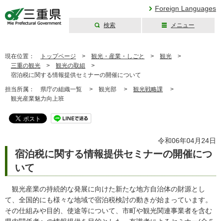
Foreign Languages
検索
メニュー
三重県公式ウェブ
サイト
現在位置：
トップページ
>
観光・産業・しごと
>
観光
>
三重の観光
>
観光の取組
>
宿泊税に関する情報提供セミナーの開催について
担当所属：
県庁の組織一覧 >
観光部 >
観光戦略課
>
観光産業魅力向上班
令和06年04月24日
宿泊税に関する情報提供セミナーの開催につ
いて
観光産業の持続的な発展に向けた新たな地方自治体の財源とし
て、全国的にも様々な地域で宿泊税検討の動きが始まっています。
その仕組みや目的、使途等について、市町や観光関連事業者を含む