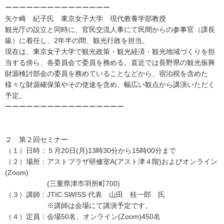
ーーーーーーーーーーーーーーー
矢ケ崎 紀子氏 東京女子大学 現代教養学部教授
観光庁の設立と同時に、官民交流人事にて民間からの参事官（課長
級）に着任し、2年半の間、観光行政を担当。
現在は、東京女子大学で観光政策・観光経済・観光地域づくりを担
当する傍ら、各委員会で委員を務める。直近では長野県の観光振興
財源検討部会の委員を務めていることなどから、宿泊税を含めた
様々な財源確保策やその使途を含め、幅広い観点から講演いただく
予定。
ーーーーーーーーーーーーーーーーー
２ 第２回セミナー
（１）日時：５月20日(月)13時30分から15時00分まで
（２）場所：アストプラザ研修室A(アスト津４階)およびオンライン
(Zoom)
(三重県津市羽所町700)
（３）講師：JTIC.SWISS 代表 山田 桂一郎 氏
※講師は会場にて講演予定です。
（４）定員：会場50名、オンライン(Zoom)450名