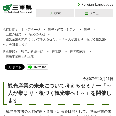
Foreign Languages
検索
メニュー
三重県公式ウェブ
サイト
現在位置：
トップページ
>
観光・産業・しごと
>
観光
>
三重の観光
>
観光の取組
>
観光産業の未来について考えるセミナー「～人が集まり・根づく観光業へ！
～」を開催します
担当所属：
県庁の組織一覧 >
観光部 >
観光戦略課
>
観光産業魅力向上班
令和07年10月21日
観光産業の未来について考えるセミナー「～
人が集まり・根づく観光業へ！～」を開催し
ます
観光事業者の人材確保・育成・定着を目的として、観光産業の未