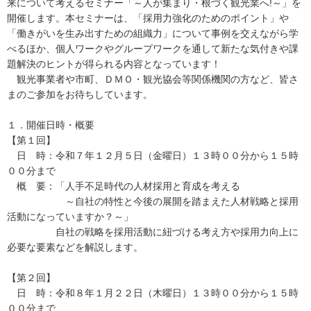
来について考えるセミナー「～人が集まり・根づく観光業へ!～」を
開催します。本セミナーは、「採用力強化のためのポイント」や
「働きがいを生み出すための組織力」について事例を交えながら学
べるほか、個人ワークやグループワークを通して新たな気付きや課
題解決のヒントが得られる内容となっています！
観光事業者や市町、ＤＭＯ・観光協会等関係機関の方など、皆さ
まのご参加をお待ちしています。
１．開催日時・概要
【第１回】
日 時：令和７年１２月５日（金曜日）１３時００分から１５時
００分まで
概 要：「人手不足時代の人材採用と育成を考える
～自社の特性と今後の展開を踏まえた人材戦略と採用
活動になっていますか？～」
自社の戦略を採用活動に紐づける考え方や採用力向上に
必要な要素などを解説します。
【第２回】
日 時：令和８年１月２２日（木曜日）１３時００分から１５時
００分まで