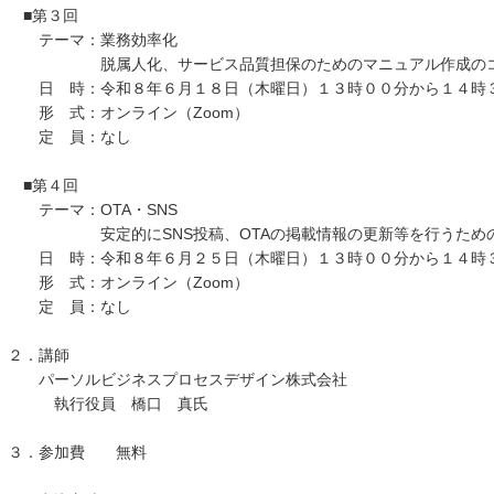
■第３回
テーマ：業務効率化
脱属人化、サービス品質担保のためのマニュアル作成の
日 時：令和８年６月１８日（木曜日）１３時００分から１４時
形 式：オンライン（Zoom）
定 員：なし
■第４回
テーマ：OTA・SNS
安定的にSNS投稿、OTAの掲載情報の更新等を行うための
日 時：令和８年６月２５日（木曜日）１３時００分から１４時
形 式：オンライン（Zoom）
定 員：なし
２．講師
パーソルビジネスプロセスデザイン株式会社
執行役員 橋口 真氏
３．参加費 無料