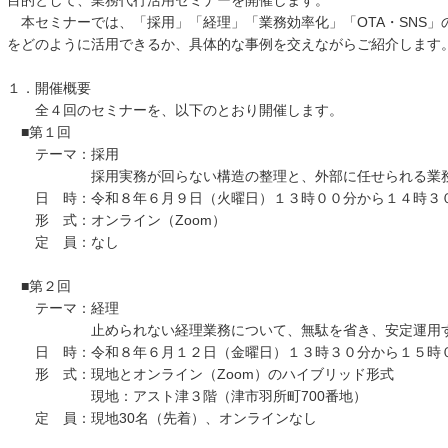
目的として、業務代行活用セミナーを開催します。
本セミナーでは、「採用」「経理」「業務効率化」「OTA・SNS」
をどのように活用できるか、具体的な事例を交えながらご紹介します
１．開催概要
全４回のセミナーを、以下のとおり開催します。
■第１回
テーマ：採用
採用実務が回らない構造の整理と、外部に任せられる業務
日 時：令和８年６月９日（火曜日）１３時００分から１４時３
形 式：オンライン（Zoom）
定 員：なし
■第２回
テーマ：経理
止められない経理業務について、無駄を省き、安定運用する
日 時：令和８年６月１２日（金曜日）１３時３０分から１５時
形 式：現地とオンライン（Zoom）のハイブリッド形式
現地：アスト津３階（津市羽所町700番地）
定 員：現地30名（先着）、オンラインなし