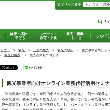
文字サイズ変更
元に戻す
縮小
サイ
健康・福祉・
スポーツ・
観光・産業・
犯
まちづく
子ども
教育・文化
しごと
・しごと
>
観光
>
三重の観光
>
観光の取組
>
観光事業者向けオン
>
観光戦略課
>
観光産業魅力向上班
観光事業者向けオンライン業務代行活用セミナ
観光産業の現場では、時間的余裕や人的余裕が無く、日々の業務を
る事業者や、変革に対応可能な人員・体制が整っていない事業者がい
観光事業者がオンライン業務代行を活用し、バックオフィス業務を安