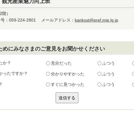
 観光産業魅力向上班
2階）
：059-224-2801
メールアドレス：
kankost@pref.mie.lg.jp
ためにみなさまのご意見をお聞かせください
たか？
充分だった
ふつう
かったですか？
分かりやすかった
ふつう
？
すぐに見つかった
ふつう