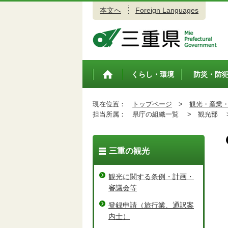
本文へ
Foreign Languages
三重県公式ウェブサイト
くらし・環境
防災・防
トップペ
ージ
現在位置：
トップページ
>
観光・産業
担当所属：
県庁の組織一覧 >
観光部 
三重の観光
観光に関する条例・計画・
審議会等
登録申請（旅行業、通訳案
内士）