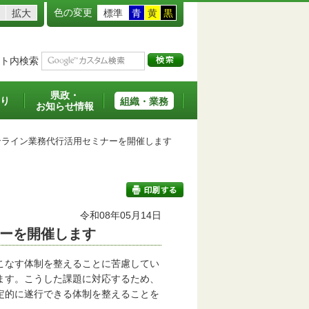
色の変更
拡大
標準
青
黄
黒
ト内検索
県政・
り
組織・業務
お知らせ情報
ライン業務代行活用セミナーを開催します
令和08年05月14日
ーを開催します
印刷する
こなす体制を整えることに苦慮してい
ます。こうした課題に対応するため、
定的に遂行できる体制を整えることを