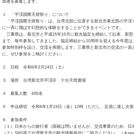
加者を募集します。
１ 「平渓国際天燈祭り」について
「平渓国際天燈祭り」は、台湾北部に位置する新北市東北部の平渓
に一斉に飛ばす幻想的な体験をすることができるイベントです。
三重県は、新北市と平成25年10月に観光協定を締結して以来、新型
まで、毎年参加してきました。協定締結から10周年を迎える今年度は
参加特別枠を設け、交流を再開します。三重県と新北市の交流の一員
に、ぜひ参加をご検討ください。
２ 日程 令和6年2月24日（土）
３ 場所 台湾新北市平渓区 十分天燈廣場
４ 募集人数 400名
５ 申込締切 令和6年1月19日（金）12時（ただし、定員に達し次
６ 参加条件
（１）日本からの旅行者（国籍は問いませんが、交流事業のため、日
（２）SNS等で台湾新北市の観光情報発信にご協力ください。（＃newta