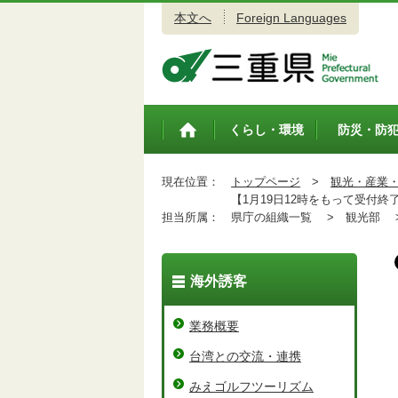
本文へ
Foreign Languages
三重県公式ウェブサイト
くらし・環境
防災・防
トップペ
ージ
現在位置：
トップページ
>
観光・産業
【1月19日12時をもって受付終
担当所属：
県庁の組織一覧 >
観光部 
海外誘客
業務概要
台湾との交流・連携
みえゴルフツーリズム