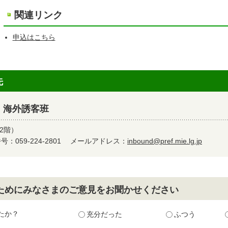
関連リンク
申込はこちら
先
 海外誘客班
2階）
：059-224-2801
メールアドレス：
inbound@pref.mie.lg.jp
ためにみなさまのご意見をお聞かせください
たか？
充分だった
ふつう