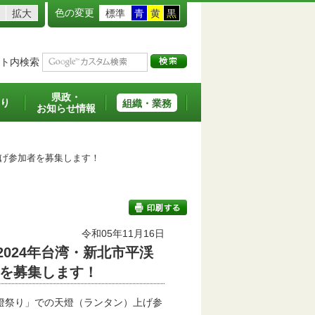
色の変更
拡大
標準
青
黄
黒
ト内検索
県政・
り
組織・業務
お知らせ情報
上げ参加者を募集します！
令和05年11月16日
2024年台湾・新北市平渓
印刷する
を募集します！
燈祭り」での天燈（ランタン）上げ参