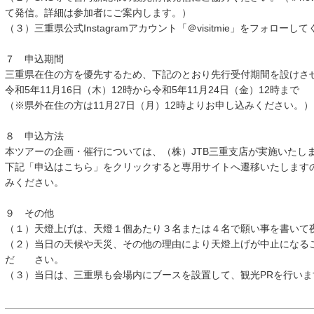
て発信。詳細は参加者にご案内します。）
（３）三重県公式Instagramアカウント「＠visitmie」をフォローし
７ 申込期間
三重県在住の方を優先するため、下記のとおり先行受付期間を設けさ
令和5年11月16日（木）12時から令和5年11月24日（金）12時まで
（※県外在住の方は11月27日（月）12時よりお申し込みください。）
８ 申込方法
本ツアーの企画・催行については、（株）JTB三重支店が実施いたし
下記「申込はこちら」をクリックすると専用サイトへ遷移いたします
みください。
９ その他
（１）天燈上げは、天燈１個あたり３名または４名で願い事を書いて
（２）当日の天候や天災、その他の理由により天燈上げが中止になる
だ さい。
（３）当日は、三重県も会場内にブースを設置して、観光PRを行い