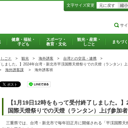
文字サイズ変更
元に戻す
縮小
サイ
健康・福祉・
スポーツ・
観光・産業・
犯
まちづく
子ども
教育・文化
しごと
・しごと
>
観光
>
海外誘客
>
台湾との交流・連携
>
了しました。】2024年台湾・新北市平渓国際天燈祭りでの天燈（ランタン）
>
海外誘客課
>
海外誘客班
【1月19日12時をもって受付終了しました。】
国際天燈祭りでの天燈（ランタン）上げ参加者
三重県では、台湾・新北市で毎年旧正月に開催される「平渓国際天