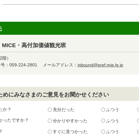
先
MICE・高付加価値観光班
2階）
：059-224-2801
メールアドレス：
inbound@pref.mie.lg.jp
ためにみなさまのご意見をお聞かせください
たか？
充分だった
ふつう
かったですか？
分かりやすかった
ふつう
？
すぐに見つかった
ふつう