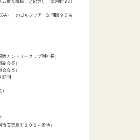
ズム推進機構」と協力し、県内経済の
GA）」のゴルフツアー訪問団９５名
国際カントリークラブ副社長）
州副会長）
員会会長）
Ｒ顧問
長）
分
市安楽島町１０８４番地）