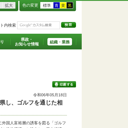
色の変更
拡大
標準
青
黄
黒
ト内検索
県政・
り
組織・業務
お知らせ情報
令和06年05月18日
県し、ゴルフを通じた相
印刷する
に外国人富裕層の誘客を図る「ゴルフ