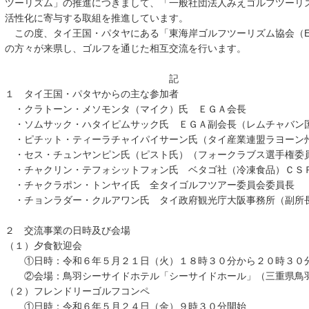
ツーリズム」の推進につきまして、「一般社団法人みえゴルフツーリ
活性化に寄与する取組を推進しています。
この度、タイ王国・パタヤにある「東海岸ゴルフツーリズム協会（E
の方々が来県し、ゴルフを通じた相互交流を行います。
記
１ タイ王国・パタヤからの主な参加者
・クラトーン・メソモンタ（マイク）氏 ＥＧＡ会長
・ソムサック・ハタイピムサック氏 ＥＧＡ副会長（レムチャバン
・ピチット・ティーラチャイパイサーン氏（タイ産業連盟ラヨーン
・セス・チュンヤンピン氏（ピスト氏）（フォークラブス選手権委
・チャクリン・テフォシットフォン氏 ベタゴ社（冷凍食品）ＣＳ
・チャクラポン・トンヤイ氏 全タイゴルフツアー委員会委員長
・チョンラダー・クルアワン氏 タイ政府観光庁大阪事務所（副所
２ 交流事業の日時及び会場
（１）夕食歓迎会
①日時：令和６年５月２１日（火）１８時３０分から２０時３０
②会場：鳥羽シーサイドホテル「シーサイドホール」（三重県鳥羽
（２）フレンドリーゴルフコンペ
①日時：令和６年５月２４日（金）９時３０分開始