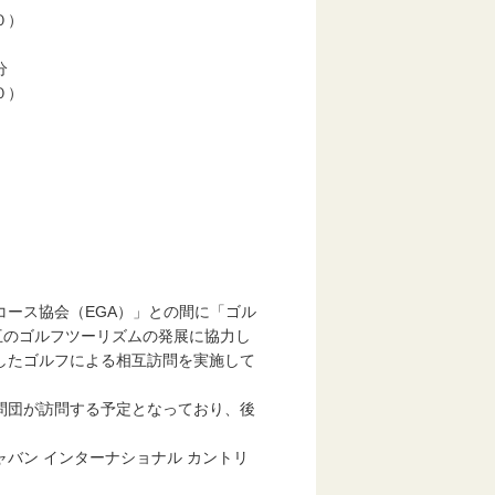
０）
分
０）
ース協会（EGA）」との間に「ゴル
互のゴルフツーリズムの発展に協力し
したゴルフによる相互訪問を実施して
問団が訪問する予定となっており、後
バン インターナショナル カントリ