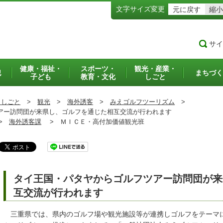
文字サイズ変更
元に戻す
縮小
サイ
健康・福祉・
スポーツ・
観光・産業・
犯
まちづく
子ども
教育・文化
しごと
・しごと
>
観光
>
海外誘客
>
みえゴルフツーリズム
>
ー訪問団が来県し、ゴルフを通じた相互交流が行われます
>
海外誘客課
>
ＭＩＣＥ・高付加価値観光班
タイ王国・パタヤからゴルフツアー訪問団が来
互交流が行われます
三重県では、県内のゴルフ場や観光施設等が連携しゴルフをテーマ