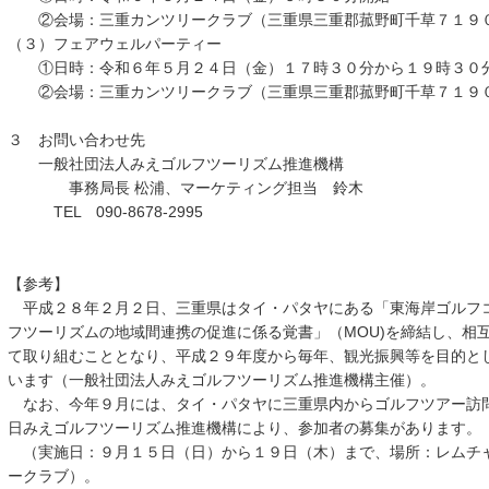
②会場：三重カンツリークラブ（三重県三重郡菰野町千草７１９
（３）フェアウェルパーティー
①日時：令和６年５月２４日（金）１７時３０分から１９時３０
②会場：三重カンツリークラブ（三重県三重郡菰野町千草７１９
３ お問い合わせ先
一般社団法人みえゴルフツーリズム推進機構
事務局長 松浦、マーケティング担当 鈴木
TEL 090-8678-2995
【参考】
平成２８年２月２日、三重県はタイ・パタヤにある「東海岸ゴルフコ
フツーリズムの地域間連携の促進に係る覚書」（MOU)を締結し、相
て取り組むこととなり、平成２９年度から毎年、観光振興等を目的と
います（一般社団法人みえゴルフツーリズム推進機構主催）。
なお、今年９月には、タイ・パタヤに三重県内からゴルフツアー訪
日みえゴルフツーリズム推進機構により、参加者の募集があります。
（実施日：９月１５日（日）から１９日（木）まで、場所：レムチャ
ークラブ）。