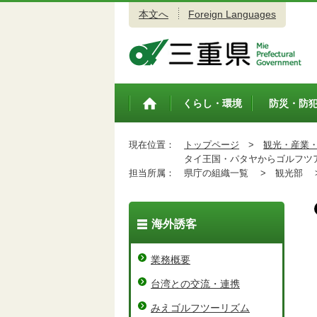
本文へ
Foreign Languages
三重県公式ウェブサイト
くらし・環境
防災・防
トップペ
ージ
現在位置：
トップページ
>
観光・産業
タイ王国・パタヤからゴルフツア
担当所属：
県庁の組織一覧 >
観光部 
海外誘客
業務概要
台湾との交流・連携
みえゴルフツーリズム