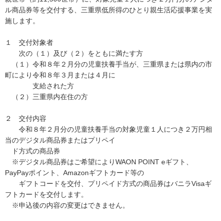
ル商品券等を交付する、三重県低所得のひとり親生活応援事業を実
施します。
１ 交付対象者
次の（１）及び（２）をともに満たす方
（１）令和８年２月分の児童扶養手当が、三重県または県内の市
町により令和８年３月または４月に
支給された方
（２）三重県内在住の方
２ 交付内容
令和８年２月分の児童扶養手当の対象児童１人につき２万円相
当のデジタル商品券またはプリペイ
ド方式の商品券
※デジタル商品券はご希望によりWAON POINT eギフト、
PayPayポイント、Amazonギフトカード等の
ギフトコードを交付、プリペイド方式の商品券はバニラVisaギ
フトカードを交付します。
※申込後の内容の変更はできません。