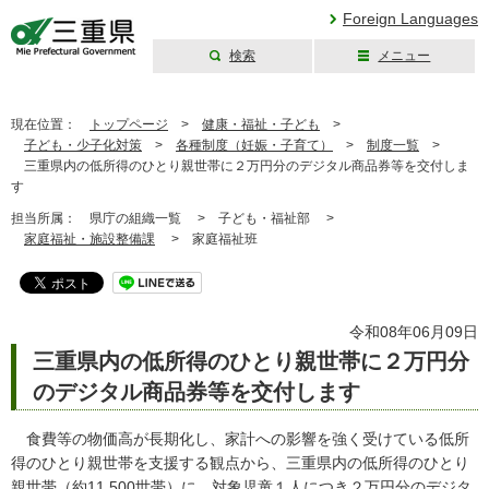
Foreign Languages
検索
メニュー
三重県公式ウェブ
サイト
現在位置：
トップページ
>
健康・福祉・子ども
>
子ども・少子化対策
>
各種制度（妊娠・子育て）
>
制度一覧
>
三重県内の低所得のひとり親世帯に２万円分のデジタル商品券等を交付しま
す
担当所属：
県庁の組織一覧 >
子ども・福祉部 >
家庭福祉・施設整備課
>
家庭福祉班
令和08年06月09日
三重県内の低所得のひとり親世帯に２万円分
のデジタル商品券等を交付します
食費等の物価高が長期化し、家計への影響を強く受けている低所
得のひとり親世帯を支援する観点から、三重県内の低所得のひとり
親世帯（約11,500世帯）に、対象児童１人につき２万円分のデジタ