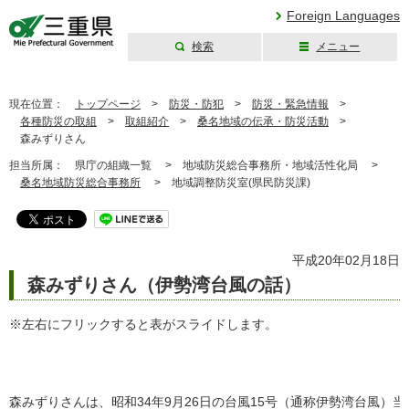
Foreign Languages
検索
メニュー
三重県公式ウェブ
サイト
現在位置：
トップページ
>
防災・防犯
>
防災・緊急情報
>
各種防災の取組
>
取組紹介
>
桑名地域の伝承・防災活動
>
森みずりさん
担当所属：
県庁の組織一覧 >
地域防災総合事務所・地域活性化局 >
桑名地域防災総合事務所
>
地域調整防災室(県民防災課)
平成20年02月18日
森みずりさん（伊勢湾台風の話）
※左右にフリックすると表がスライドします。
森みずりさんは、昭和34年9月26日の台風15号（通称伊勢湾台風）