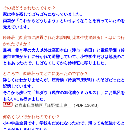
その後どうされたのですか？
家は柱を残してばらばらになっていました。
両親が「これからどうしよう」というようなことを言っていたのを
覚えています。
鈴峰荘
（
鈴鹿市に設置された木曽岬町児童生徒避難所）へはいつ行
かれたですか？
最初、働き手の大人以外は高田本山（津市一身田）と電通学園（鈴
鹿市東旭が丘）に分かれて避難していて、小中学生だけは勉強のこ
ともあったので、しばらくしてから鈴峰荘に移りました。
ところで、鈴峰荘ってどこにあったのですか？
詳しくはわかりませんが、庄野橋（鈴鹿市庄野町）のそばだったと
記憶しています。
そこから歩いて「旭ダウ（現在の旭化成ケミカルズ）」にお風呂を
もらいにも行きました。
鈴鹿市庄野地区「庄野郷土史」
（PDF:130KB）
何名くらい行かれたのですか？
小中学生全員です。学校もだめになったので、帰っても勉強すると
ころがありませんでした。