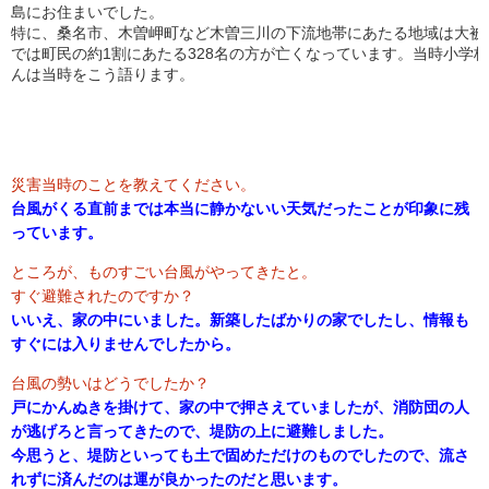
島にお住まいでした。
特に、桑名市、木曽岬町など木曽三川の下流地帯にあたる地域は大被
では町民の約1割にあたる328名の方が亡くなっています。当時小学
んは当時をこう語ります。
災害当時のことを教えてください。
台風がくる直前までは本当に静かないい天気だったことが印象に残
っています。
ところが、ものすごい台風がやってきたと。
すぐ避難されたのですか？
いいえ、家の中にいました。新築したばかりの家でしたし、情報も
すぐには入りませんでしたから。
台風の勢いはどうでしたか？
戸にかんぬきを掛けて、家の中で押さえていましたが、消防団の人
が逃げろと言ってきたので、堤防の上に避難しました。
今思うと、堤防といっても土で固めただけのものでしたので、流さ
れずに済んだのは運が良かったのだと思います。