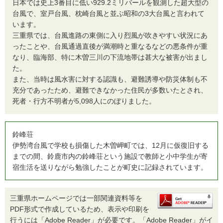
日本では史上3番目に低い929.2ミリバールを観測した超大型の
台風で、室戸台風、枕崎台風と並ぶ昭和の3大台風と言われて
います。
三重県では、台風進路の東側に入り烈風が吹きやすい状況にあ
ったことや、台風通過直後が満潮時と重なるなどの悪条件が重
なり、臨海部、特に木曽三川の下流地帯は甚大な被害が出まし
た。
また、当時は風水害に対する認識も、避難誘導や防災体制も不
充分であったため、避難できなかった住民が多数いたとされ、
死者・行方不明者が5,098人にのぼりました。
鈴峰荘
伊勢湾台風で学校も損傷した木曽岬町では、12月に仮復旧する
までの間、鈴鹿市内の鈴峰荘という施設で教師と小中学生が寄
宿生活を送りながら勉強したことが町史に記録されています。
三重県ホームページでは一部関連資料等を
PDF形式で作成しているため、表示や印刷を
行うには「Adobe Reader」が必要です。「Adobe Reader」がイ