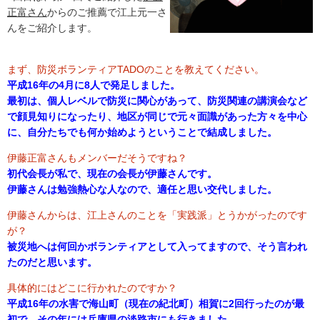
正富さん
からのご推薦で江上元一さ
んをご紹介します。
まず、防災ボランティアTADOのことを教えてください。
平成16年の4月に8人で発足しました。
最初は、個人レベルで防災に関心があって、防災関連の講演会など
で顔見知りになったり、地区が同じで元々面識があった方々を中心
に、自分たちでも何か始めようということで結成しました。
伊藤正富さんもメンバーだそうですね？
初代会長が私で、現在の会長が伊藤さんです。
伊藤さんは勉強熱心な人なので、適任と思い交代しました。
伊藤さんからは、江上さんのことを「実践派」とうかがったのです
が？
被災地へは何回かボランティアとして入ってますので、そう言われ
たのだと思います。
具体的にはどこに行かれたのですか？
平成16年の水害で海山町（現在の紀北町）相賀に2回行ったのが最
初で、その年には兵庫県の淡路市にも行きました。