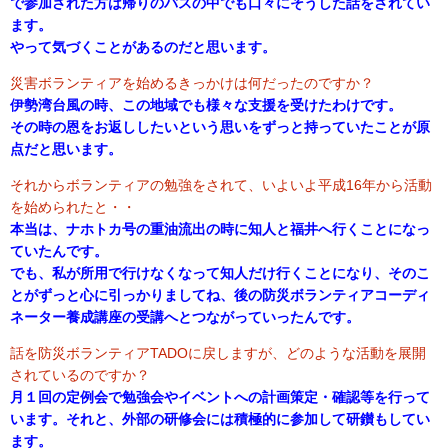
で参加された方は帰りのバスの中でも口々にそうした話をされてい
ます。
やって気づくことがあるのだと思います。
災害ボランティアを始めるきっかけは何だったのですか？
伊勢湾台風の時、この地域でも様々な支援を受けたわけです。
その時の恩をお返ししたいという思いをずっと持っていたことが原
点だと思います。
それからボランティアの勉強をされて、いよいよ平成16年から活動
を始められたと・・
本当は、ナホトカ号の重油流出の時に知人と福井へ行くことになっ
ていたんです。
でも、私が所用で行けなくなって知人だけ行くことになり、そのこ
とがずっと心に引っかりましてね、後の防災ボランティアコーディ
ネーター養成講座の受講へとつながっていったんです。
話を防災ボランティアTADOに戻しますが、どのような活動を展開
されているのですか？
月１回の定例会で勉強会やイベントへの計画策定・確認等を行って
います。それと、外部の研修会には積極的に参加して研鑚もしてい
ます。