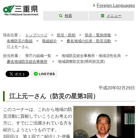
Foreign Languages
検索
メニュー
三重県公式ウェブ
サイト
現在位置：
トップページ
>
防災・防犯
>
防災・緊急情報
>
各種防災の取組
>
取組紹介
>
桑名地域の伝承・防災活動
>
江上元一さん
担当所属：
県庁の組織一覧 >
地域防災総合事務所・地域活性化局 >
桑名地域防災総合事務所
>
地域調整防災室(県民防災課)
平成20年02月29日
江上元一さん（防災の星第3回）
このコーナーは、これから地域の防
災活動に貢献していこうとお考えの
方に、すでにご活躍されている方を
紹介しようというものです。
3回目は、第１回でご紹介した
伊藤