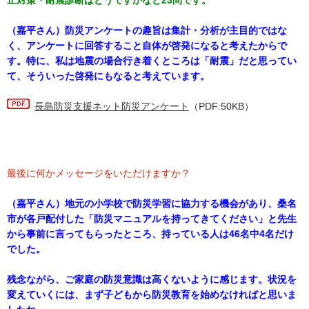
止対策・耐震診断はどうですかなど23問です。
（嘉平さん）防災アンケートの趣旨は集計・分析が主目的ではな
く、アンケートに回答すること自体が啓発になると考えたからで
す。特に、私は地震の場合行き着くところは「耐震」だと思ってい
て、そういった啓発にもなると考えています。
長島防災支援ネット
防災
アンケート
（PDF:50KB）
最後に何かメッセージをいただけますか？
（嘉平さん）地元の小学校で防災学習に協力する機会があり、桑名
市が各戸配付した「防災マニュアルを持ってきてください」と先生
から事前に言ってもらったところ、持っている人は46名中4名だけ
でした。
残念ながら、ご家庭の防災意識は高くないように感じます。状況を
変えていくには、まず子どもから防災教育を始めなければと思いま