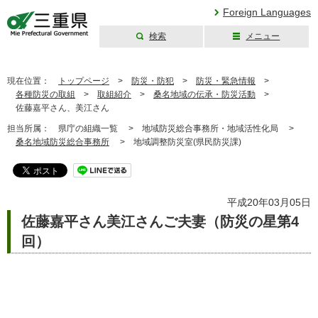
Foreign Languages
検索
メニュー
三重県公式ウェブ
サイト
現在位置：
トップページ
>
防災・防犯
>
防災・緊急情報
>
各種防災の取組
>
取組紹介
>
桑名地域の伝承・防災活動
>
佐藤嘉平さん、美江さん
担当所属：
県庁の組織一覧 >
地域防災総合事務所・地域活性化局 >
桑名地域防災総合事務所
>
地域調整防災室(県民防災課)
平成20年03月05日
佐藤嘉平さん美江さんご夫妻（防災の星第4
回）