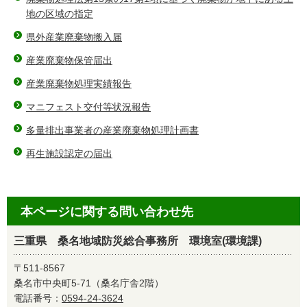
地の区域の指定
県外産業廃棄物搬入届
産業廃棄物保管届出
産業廃棄物処理実績報告
マニフェスト交付等状況報告
多量排出事業者の産業廃棄物処理計画書
再生施設認定の届出
本ページに関する問い合わせ先
三重県 桑名地域防災総合事務所 環境室(環境課)
〒511-8567
桑名市中央町5-71（桑名庁舎2階）
電話番号：
0594-24-3624