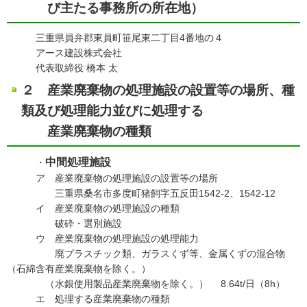
び主たる事務所の所在地）
三重県員弁郡東員町笹尾東二丁目4番地の４
アース建設株式会社
代表取締役 橋本 太
２ 産業廃棄物の処理施設の設置等の場所、種
類及び処理能力並びに処理する
産業廃棄物の種類
中間処理施設
・
ア 産業廃棄物の処理施設の設置等の場所
三重県桑名市多度町猪飼字五反田1542-2、1542-12
イ 産業廃棄物の処理施設の種類
破砕・選別施設
ウ 産業廃棄物の処理施設の処理能力
廃プラスチック類、ガラスくず等、金属くずの混合物
（石綿含有産業廃棄物を除く。）
（水銀使用製品産業廃棄物を除く。） 8.64t/日（8h）
エ 処理する産業廃棄物の種類