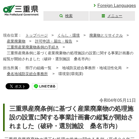
Foreign Languages
検索
メニュー
三重県公式ウェブ
サイト
現在位置：
トップページ
>
くらし・環境
>
廃棄物とリサイクル
>
産業廃棄物
>
許可申請・届出・報告
>
三重県産業廃棄物条例の手続き
>
三重県産廃条例に基づく産業廃棄物の処理施設の設置に関する事業計画書の
縦覧が開始されました（破砕・選別施設 桑名市内）
担当所属：
県庁の組織一覧 >
地域防災総合事務所・地域活性化局 >
桑名地域防災総合事務所
>
環境室(環境課)
令和04年05月11日
三重県産廃条例に基づく産業廃棄物の処理施
設の設置に関する事業計画書の縦覧が開始さ
れました（破砕・選別施設 桑名市内）