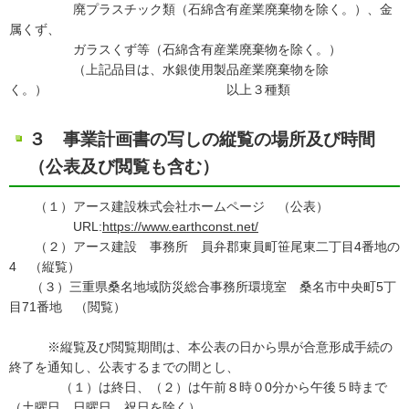
廃プラスチック類（石綿含有産業廃棄物を除く。）、金
属くず、
ガラスくず等（石綿含有産業廃棄物を除く。）
（上記品目は、水銀使用製品産業廃棄物を除
く。） 以上３種類
３ 事業計画書の写しの縦覧の場所及び時間
（公表及び閲覧も含む）
（１）アース建設株式会社ホームページ （公表）
URL:
https://www.earthconst.net/
（２）アース建設 事務所 員弁郡東員町笹尾東二丁目4番地の
4 （縦覧）
（３）三重県桑名地域防災総合事務所環境室 桑名市中央町5丁
目71番地 （閲覧）
※縦覧及び閲覧期間は、本公表の日から県が合意形成手続の
終了を通知し、公表するまでの間とし、
（１）は終日、（２）は午前８時０0分から午後５時まで
（土曜日、日曜日、祝日を除く）