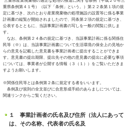
三重県産業廃棄物の適正な処理の推進に関する条例（平成２０年三
重県条例第４１号）（以下「条例」という。）第２２条第１項の規
定に基づき、次のとおり産業廃棄物の処理施設の設置等に係る事業
計画書の縦覧が開始されましたので、同条第２項の規定に基づき、
公表するとともに、当該事業計画書の写しを一般の閲覧に供しま
す。
なお、条例第２４条の規定に基づき、当該事業計画に係る関係住
民等（※）は、当該事業計画書について生活環境の保全上の見地か
らの意見を記載した意見書を事業計画者に提出することができま
す。意見書の提出期限、提出先その他の意見書の提出に必要な事項
については、事業者が公開する情報（３（１））をご覧いただきま
すようお願いします。
※関係住民等とは条例第２条に規定する者をいいます。
条例及び規則の全文並びに合意形成手続のあらましについては、
関連リンクからご覧ください。
１ 事業計画者の氏名及び住所（法人にあって
は、その名称、代表者の氏名及