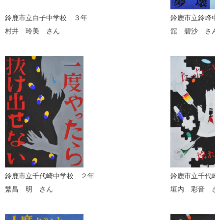
鈴鹿市立白子中学校 ３年
鈴鹿市立鈴峰中
村井 玲美 さん
舘 碧沙 さん
鈴鹿市立千代崎中学校 ２年
鈴鹿市立千代崎
繁昌 明 さん
垣内 彩音 さ