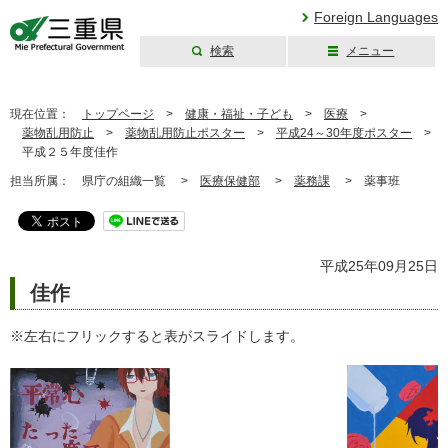
Foreign Languages
検索
メニュー
三重県公式ウェブ
サイト
現在位置：
トップページ
>
健康・福祉・子ども
>
医療
>
薬物乱用防止
>
薬物乱用防止ポスター
>
平成24～30年度ポスター
>
平成２５年度佳作
担当所属：
県庁の組織一覧 >
医療保健部
>
薬務課
>
薬事班
平成25年09月25日
佳作
※左右にフリックすると表がスライドします。