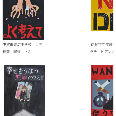
伊賀市崇広中学校 １年
伊賀市立霊峰中
福森 陽香 さん
ラチ ビアンカ