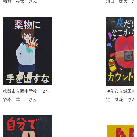
植村 亮太 さん
濵口 雄大 さ
松阪市立西中学校 ２年
伊勢市立城田中
谷本 華 さん
辻 菜花 さん