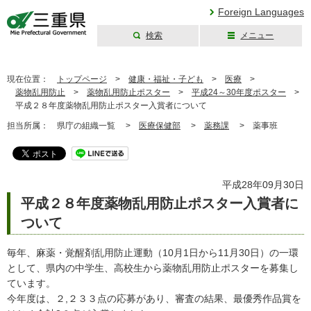
Foreign Languages
検索
メニュー
三重県公式ウェブ
サイト
現在位置：
トップページ
>
健康・福祉・子ども
>
医療
>
薬物乱用防止
>
薬物乱用防止ポスター
>
平成24～30年度ポスター
>
平成２８年度薬物乱用防止ポスター入賞者について
担当所属：
県庁の組織一覧 >
医療保健部
>
薬務課
>
薬事班
平成28年09月30日
平成２８年度薬物乱用防止ポスター入賞者に
ついて
毎年、麻薬・覚醒剤乱用防止運動（10月1日から11月30日）の一環
として、県内の中学生、高校生から薬物乱用防止ポスターを募集し
ています。
今年度は、２,２３３点の応募があり、審査の結果、最優秀作品賞を