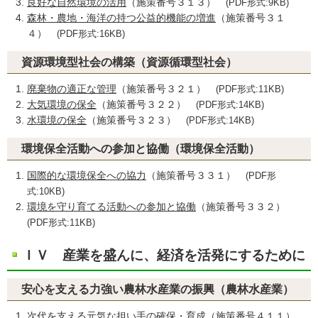
良好な自然環境の活用
（施策番号３１３）
(PDF形式:9KB)
森林・農地・海洋の持つ公益的機能の増進
（施策番号３１
４）
(PDF形式:16KB)
資源環境型社会の構築（資源循環型社会）
廃棄物の適正な管理
（施策番号３２１）
(PDF形式:11KB)
大気環境の保全
（施策番号３２２）
(PDF形式:14KB)
水環境の保全
（施策番号３２３）
(PDF形式:14KB)
環境保全活動への参加と協働（環境保全活動）
国際的な環境保全への協力
（施策番号３３１）
(PDF形
式:10KB)
環境を守り育てる活動への参加と協働
（施策番号３３２）
(PDF形式:11KB)
ＩＶ 産業を盛んに、経済を活発にするために
安心を支える力強い農林水産業の振興（農林水産業）
次代を支える元気な担い手の確保・育成
（施策番号４１１）