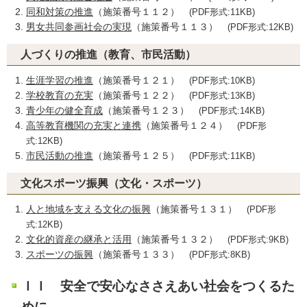
同和対策の推進
（施策番号１１２）
(PDF形式:11KB)
男女共同参画社会の実現
（施策番号１１３）
(PDF形式:12KB)
人づくりの推進（教育、市民活動）
生涯学習の推進
（施策番号１２１）
(PDF形式:10KB)
学校教育の充実
（施策番号１２２）
(PDF形式:13KB)
青少年の健全育成
（施策番号１２３）
(PDF形式:14KB)
高等教育機関の充実と連携
（施策番号１２４）
(PDF形
式:12KB)
市民活動の推進
（施策番号１２５）
(PDF形式:11KB)
文化スポーツ振興（文化・スポーツ）
人と地域を支える文化の振興
（施策番号１３１）
(PDF形
式:12KB)
文化的資産の継承と活用
（施策番号１３２）
(PDF形式:9KB)
スポーツの振興
（施策番号１３３）
(PDF形式:8KB)
ＩＩ 安全で安心なささえあい社会をつくるた
めに