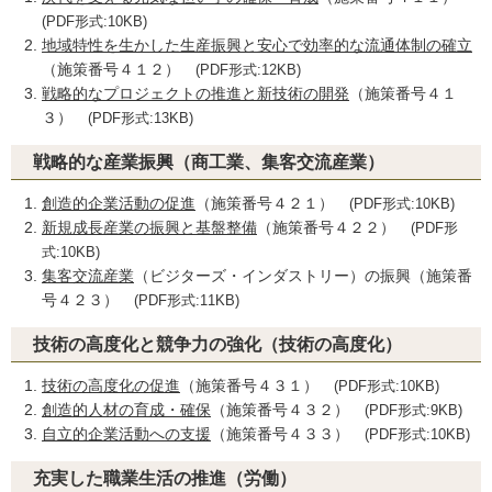
(PDF形式:10KB)
地域特性を生かした生産振興と安心で効率的な流通体制の確立
（施策番号４１２）
(PDF形式:12KB)
戦略的なプロジェクトの推進と新技術の開発
（施策番号４１
３）
(PDF形式:13KB)
戦略的な産業振興（商工業、集客交流産業）
創造的企業活動の促進
（施策番号４２１）
(PDF形式:10KB)
新規成長産業の振興と基盤整備
（施策番号４２２）
(PDF形
式:10KB)
集客交流産業
（ビジターズ・インダストリー）の振興（施策番
号４２３）
(PDF形式:11KB)
技術の高度化と競争力の強化（技術の高度化）
技術の高度化の促進
（施策番号４３１）
(PDF形式:10KB)
創造的人材の育成・確保
（施策番号４３２）
(PDF形式:9KB)
自立的企業活動への支援
（施策番号４３３）
(PDF形式:10KB)
充実した職業生活の推進（労働）