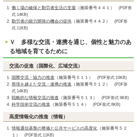
働く場の確保と勤労者生活の支援
（施策番号４４１）
(PDF形
式:14KB)
勤労者の能力開発の機会の提供
（施策番号４４２）
(PDF形
式:11KB)
Ｖ 多様な交流・連携を通じ、個性と魅力のあ
る地域を育てるために
交流の促進（国際化、広域交流）
国際交流・協力の推進
（施策番号５１１）
(PDF形式:10KB)
県境を越えた交流・連携の推進
（施策番号５１２）
(PDF形
式:14KB)
戦略的な情報交流の推進
（施策番号５１３）
(PDF形式:9KB)
科学技術交流の推進
（施策番号５１４）
(PDF形式:8KB)
高度情報化の推進（情報）
情報通信基盤の整備と公共サービスの高度化
（施策番号５２
１）
(PDF形式:11KB)