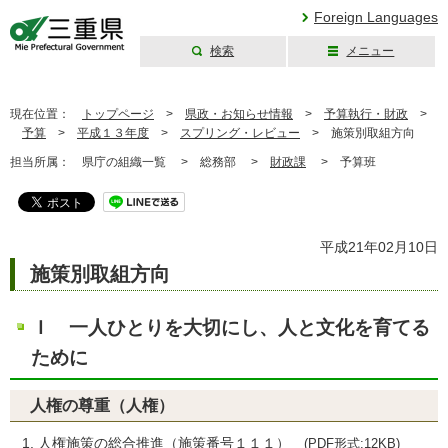
Foreign Languages
検索
メニュー
三重県公式ウェブ
サイト
現在位置：
トップページ
>
県政・お知らせ情報
>
予算執行・財政
>
予算
>
平成１３年度
>
スプリング・レビュー
>
施策別取組方向
担当所属：
県庁の組織一覧 >
総務部 >
財政課
>
予算班
平成21年02月10日
施策別取組方向
Ｉ 一人ひとりを大切にし、人と文化を育てる
ために
人権の尊重（人権）
人権施策の総合推進
（施策番号１１１）
(PDF形式:12KB)