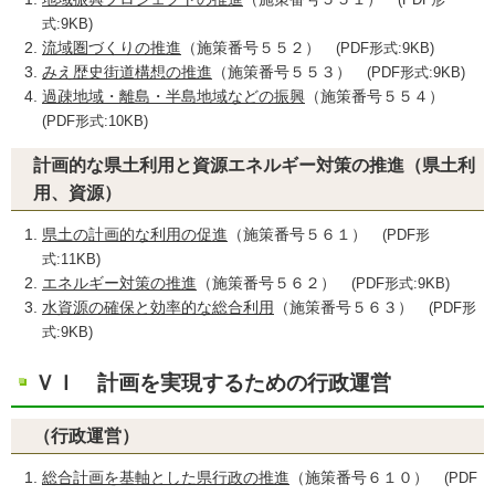
(PDF形
式:9KB)
流域圏づくりの推進
（施策番号５５２）
(PDF形式:9KB)
みえ歴史街道構想の推進
（施策番号５５３）
(PDF形式:9KB)
過疎地域・離島・半島地域などの振興
（施策番号５５４）
(PDF形式:10KB)
計画的な県土利用と資源エネルギー対策の推進（県土利
用、資源）
県土の計画的な利用の促進
（施策番号５６１）
(PDF形
式:11KB)
エネルギー対策の推進
（施策番号５６２）
(PDF形式:9KB)
水資源の確保と効率的な総合利用
（施策番号５６３）
(PDF形
式:9KB)
ＶＩ 計画を実現するための行政運営
（行政運営）
総合計画を基軸とした県行政の推進
（施策番号６１０）
(PDF