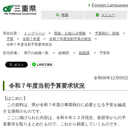
Foreign Languages
検索
メニュー
三重県公式ウェブ
サイト
現在位置：
トップページ
>
県政・お知らせ情報
>
予算執行・財政
>
予算
>
令和７年度
>
令和７年度当初予算の状況
>
令和７年度当初予算要求状況
担当所属：
県庁の組織一覧 >
総務部 >
財政課
>
予算班
令和06年12月05日
令和７年度当初予算要求状況
【はじめに】
この資料は、県が令和７年度の事業執行に必要となる予算を編成
する過程のものです。
ここに掲げられた内容は、令和６年１２月現在、各部等からの予
算要求を取りまとめたもので、これから精査していくものです。