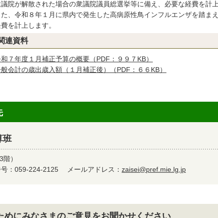
議院が解散された場合の衆議院議員総選挙等に備え、必要な経費を計
た、令和８年１月に県内で発生した高病原性鳥インフルエンザを踏まえ
経費を計上します。
関連資料
令和７年度１月補正予算の概要（PDF：９９７KB）
一般会計の歳出歳入額（１月補正後）（PDF：６６KB）
先
算班
3階）
：059-224-2125
メールアドレス：
zaisei@pref.mie.lg.jp
ためにみなさまのご意見をお聞かせください