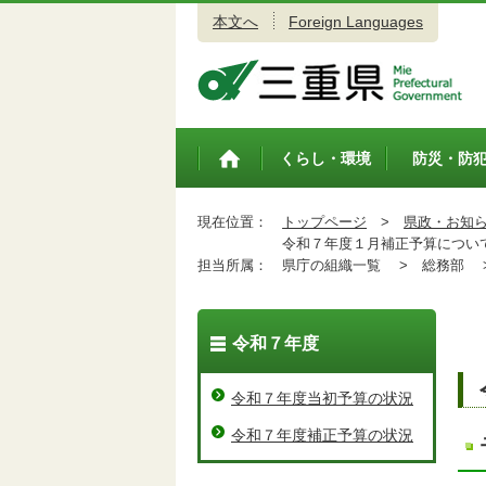
本文へ
Foreign Languages
三重県公式ウェブサイト
くらし・環境
防災・防
トップペ
ージ
現在位置：
トップページ
>
県政・お知
令和７年度１月補正予算につい
担当所属：
県庁の組織一覧 >
総務部 
令和７年度
令和７年度当初予算の状況
令和７年度補正予算の状況