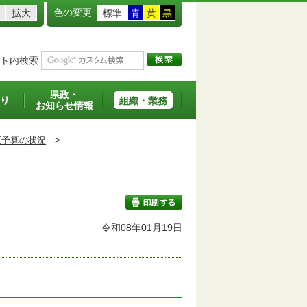
色の変更
拡大
標準
青
黄
黒
ト内検索
県政・
り
組織・業務
お知らせ情報
正予算の状況
>
令和08年01月19日
印刷する