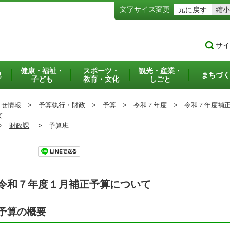
文字サイズ変更
元に戻す
縮小
サイ
健康・福祉・
スポーツ・
観光・産業・
犯
まちづく
子ども
教育・文化
しごと
らせ情報
>
予算執行・財政
>
予算
>
令和７年度
>
令和７年度補
て
>
財政課
>
予算班
ツイート
令和７年度１月補正予算について
予算の概要