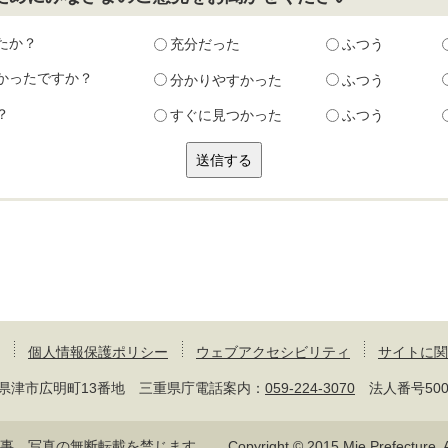
たか？
充分だった
ふつう
かったですか？
分かりやすかった
ふつう
？
すぐに見つかった
ふつう
個人情報保護ポリシー
ウェブアクセシビリティ
サイトに関
 三重県津市広明町13番地 三重県庁電話案内：
059-224-3070
法人番号50000
記事、写真の無断転載を禁じます。
Copyright © 2015 Mie Prefecture, Al