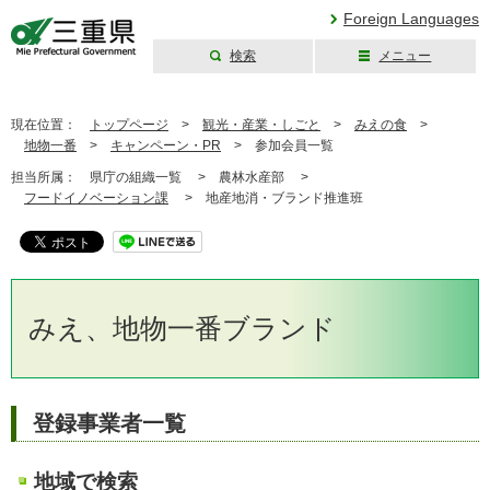
Foreign Languages
検索
メニュー
三重県公式ウェブ
サイト
現在位置：
トップページ
>
観光・産業・しごと
>
みえの食
>
地物一番
>
キャンペーン・PR
>
参加会員一覧
担当所属：
県庁の組織一覧 >
農林水産部 >
フードイノベーション課
>
地産地消・ブランド推進班
みえ、地物一番ブランド
登録事業者一覧
地域で検索