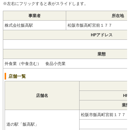
※左右にフリックすると表がスライドします。
事業者
所在地
株式会社飯高駅
松阪市飯高町宮前１７７
HPアドレス
業態
外食業（中食含む） 食品小売業
店舗一覧
店舗名
H
業態
松阪市飯高町宮前１７７
道の駅「飯高駅」