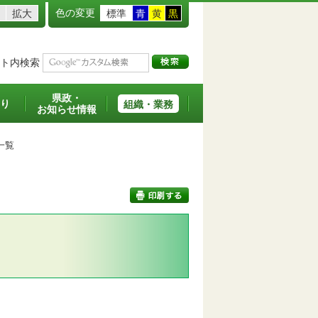
色の変更
拡大
標準
青
黄
黒
ト内検索
県政・
り
組織・業務
お知らせ情報
一覧
印刷する