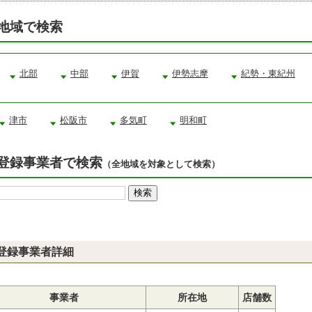
地域で検索
北部
中部
伊賀
伊勢志摩
紀勢・東紀州
津市
松阪市
多気町
明和町
登録事業者で検索
（全地域を対象として検索）
登録事業者詳細
事業者
所在地
店舗数