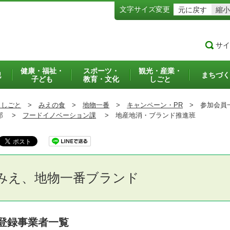
文字サイズ変更
元に戻す
縮小
サイ
健康・福祉・
スポーツ・
観光・産業・
犯
まちづく
子ども
教育・文化
しごと
・しごと
>
みえの食
>
地物一番
>
キャンペーン・PR
>
参加会員
部 >
フードイノベーション課
>
地産地消・ブランド推進班
みえ、地物一番ブランド
登録事業者一覧