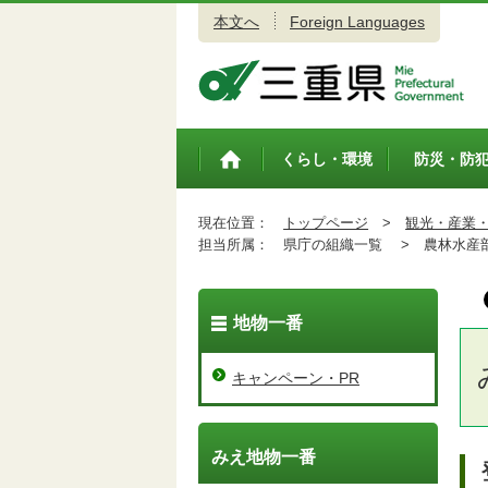
本文へ
Foreign Languages
三重県公式ウェブサイト
くらし・環境
防災・防
トップペ
ージ
現在位置：
トップページ
>
観光・産業
担当所属：
県庁の組織一覧 >
農林水産
地物一番
キャンペーン・PR
みえ地物一番