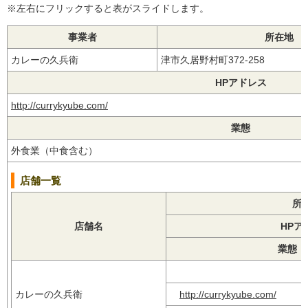
※左右にフリックすると表がスライドします。
事業者
所在地
カレーの久兵衛
津市久居野村町372-258
HPアドレス
http://currykyube.com/
業態
外食業（中食含む）
店舗一覧
所
店舗名
HPア
業態【
カレーの久兵衛
http://currykyube.com/