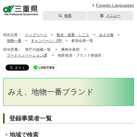
Foreign Languages
検索
メニュー
三重県公式ウェブ
サイト
現在位置：
トップページ
>
観光・産業・しごと
>
みえの食
>
地物一番
>
キャンペーン・PR
>
参加会員一覧
担当所属：
県庁の組織一覧 >
農林水産部 >
フードイノベーション課
>
地産地消・ブランド推進班
みえ、地物一番ブランド
登録事業者一覧
地域で検索