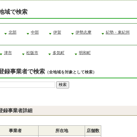
地域で検索
北部
中部
伊賀
伊勢志摩
紀勢・東紀州
津市
松阪市
多気町
明和町
登録事業者で検索
（全地域を対象として検索）
登録事業者詳細
事業者
所在地
店舗数