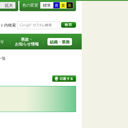
色の変更
拡大
標準
青
黄
黒
ト内検索
県政・
り
組織・業務
お知らせ情報
一覧
印刷する