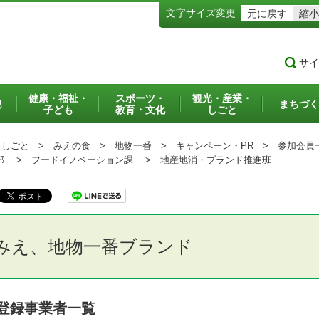
文字サイズ変更
元に戻す
縮小
サイ
健康・福祉・
スポーツ・
観光・産業・
犯
まちづく
子ども
教育・文化
しごと
・しごと
>
みえの食
>
地物一番
>
キャンペーン・PR
>
参加会員
部 >
フードイノベーション課
>
地産地消・ブランド推進班
みえ、地物一番ブランド
登録事業者一覧