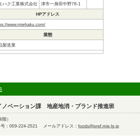
エハク工業株式会社
津市一身田中野78-1
HPアドレス
tps://www.miehaku.com/
業態
品製造業
先
イノベーション課 地産地消・ブランド推進班
6階）
：059-224-2521
メールアドレス：
foods@pref.mie.lg.jp