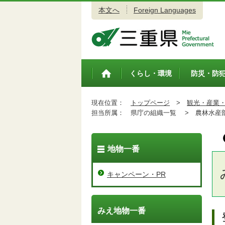
本文へ
Foreign Languages
三重県公式ウェブサイト
くらし・環境
防災・防
トップペ
ージ
現在位置：
トップページ
>
観光・産業
担当所属：
県庁の組織一覧 >
農林水産
地物一番
キャンペーン・PR
みえ地物一番