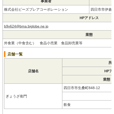
事業者
株式会社ピーズプレアコーポレーション
四日市市伊倉１
HPアドレス
b9v624@bma.biglobe.ne.jp
業態
外食業（中食含む） 食品小売業 食品卸売業等
店舗一覧
所
店舗名
HPア
業態【
四日市市生桑町848-12
ぎょうざ衛門
飲食