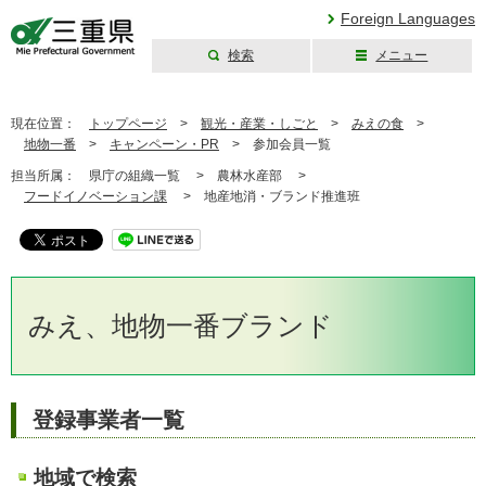
Foreign Languages
検索
メニュー
三重県公式ウェブ
サイト
現在位置：
トップページ
>
観光・産業・しごと
>
みえの食
>
地物一番
>
キャンペーン・PR
>
参加会員一覧
担当所属：
県庁の組織一覧 >
農林水産部 >
フードイノベーション課
>
地産地消・ブランド推進班
みえ、地物一番ブランド
登録事業者一覧
地域で検索