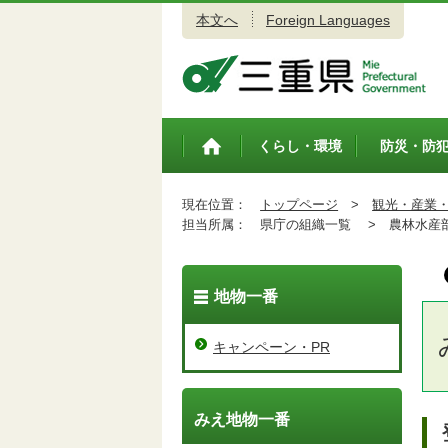
本文へ
Foreign Languages
三重県公式ウェブサイト
くらし・環境
防災・防
トップペ
ージ
現在位置：
トップページ
>
観光・産業
担当所属：
県庁の組織一覧 >
農林水産
地物一番
キャンペーン・PR
みえ地物一番