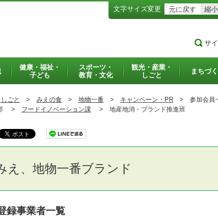
文字サイズ変更
元に戻す
縮小
サイ
健康・福祉・
スポーツ・
観光・産業・
犯
まちづく
子ども
教育・文化
しごと
・しごと
>
みえの食
>
地物一番
>
キャンペーン・PR
>
参加会員
部 >
フードイノベーション課
>
地産地消・ブランド推進班
みえ、地物一番ブランド
登録事業者一覧