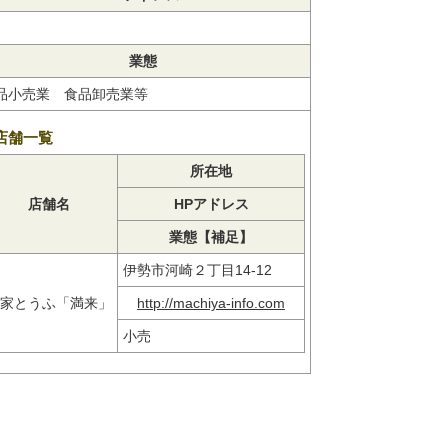
業態
品小売業 食品卸売業等
店舗一覧
所在地
店舗名
HPアドレス
業態【補足】
伊勢市河崎２丁目14-12
家とうふ「満来」
http://machiya-info.com
小売