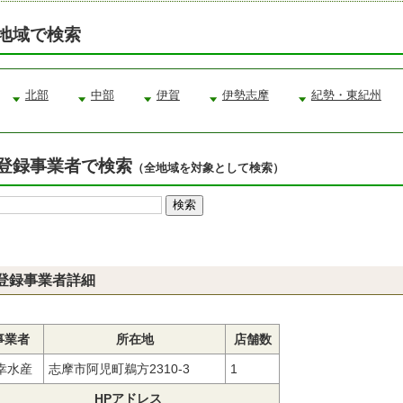
地域で検索
北部
中部
伊賀
伊勢志摩
紀勢・東紀州
登録事業者で検索
（全地域を対象として検索）
登録事業者詳細
事業者
所在地
店舗数
幸水産
志摩市阿児町鵜方2310-3
1
HPアドレス