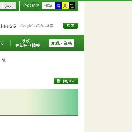
色の変更
拡大
標準
青
黄
黒
ト内検索
県政・
り
組織・業務
お知らせ情報
一覧
印刷する