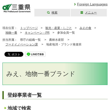
Foreign Languages
検索
メニュー
三重県公式ウェブ
サイト
現在位置：
トップページ
>
観光・産業・しごと
>
みえの食
>
地物一番
>
キャンペーン・PR
>
参加会員一覧
担当所属：
県庁の組織一覧 >
農林水産部 >
フードイノベーション課
>
地産地消・ブランド推進班
みえ、地物一番ブランド
登録事業者一覧
地域で検索