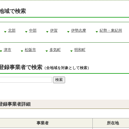
地域で検索
北部
中部
伊賀
伊勢志摩
紀勢・東紀州
津市
松阪市
多気町
明和町
登録事業者で検索
（全地域を対象として検索）
登録事業者詳細
事業者
所在地