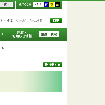
色の変更
拡大
標準
青
黄
黒
ト内検索
県政・
り
組織・業務
お知らせ情報
一覧
印刷する