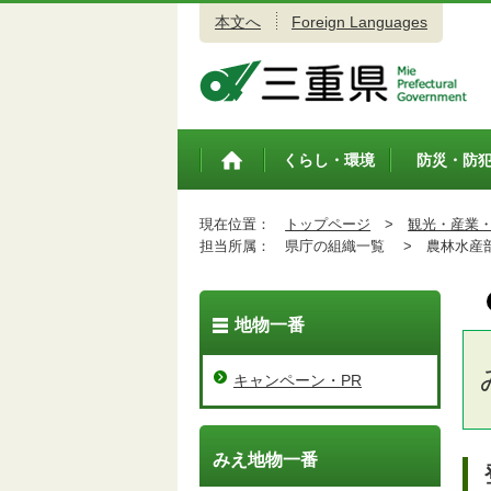
本文へ
Foreign Languages
三重県公式ウェブサイト
くらし・環境
防災・防
トップペ
ージ
現在位置：
トップページ
>
観光・産業
担当所属：
県庁の組織一覧 >
農林水産
地物一番
キャンペーン・PR
みえ地物一番