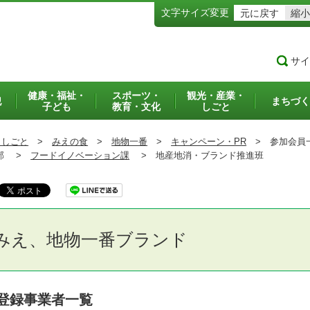
文字サイズ変更
元に戻す
縮小
サイ
健康・福祉・
スポーツ・
観光・産業・
犯
まちづく
子ども
教育・文化
しごと
・しごと
>
みえの食
>
地物一番
>
キャンペーン・PR
>
参加会員
部 >
フードイノベーション課
>
地産地消・ブランド推進班
みえ、地物一番ブランド
登録事業者一覧