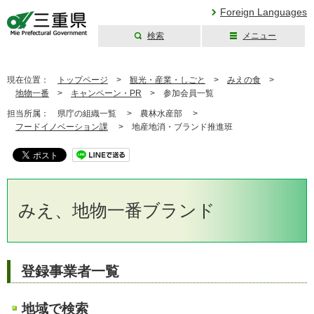
Foreign Languages
検索
メニュー
三重県公式ウェブ
サイト
現在位置：
トップページ
>
観光・産業・しごと
>
みえの食
>
地物一番
>
キャンペーン・PR
>
参加会員一覧
担当所属：
県庁の組織一覧 >
農林水産部 >
フードイノベーション課
>
地産地消・ブランド推進班
みえ、地物一番ブランド
登録事業者一覧
地域で検索