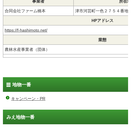
事業者
所在
合同会社ファーム橋本
津市河芸町一色２７５４番
HPアドレス
https://f-hashimoto.net/
業態
農林水産事業者（団体）
地物一番
キャンペーン・PR
みえ地物一番