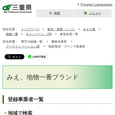
Foreign Languages
検索
メニュー
三重県公式ウェブ
サイト
現在位置：
トップページ
>
観光・産業・しごと
>
みえの食
>
地物一番
>
キャンペーン・PR
>
参加会員一覧
担当所属：
県庁の組織一覧 >
農林水産部 >
フードイノベーション課
>
地産地消・ブランド推進班
みえ、地物一番ブランド
登録事業者一覧
地域で検索