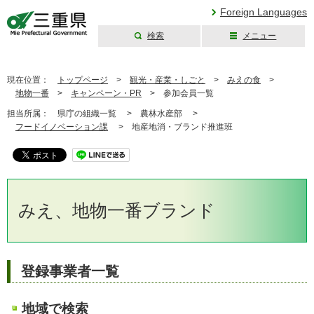
Foreign Languages
検索
メニュー
三重県公式ウェブ
サイト
現在位置：
トップページ
>
観光・産業・しごと
>
みえの食
>
地物一番
>
キャンペーン・PR
>
参加会員一覧
担当所属：
県庁の組織一覧 >
農林水産部 >
フードイノベーション課
>
地産地消・ブランド推進班
みえ、地物一番ブランド
登録事業者一覧
地域で検索