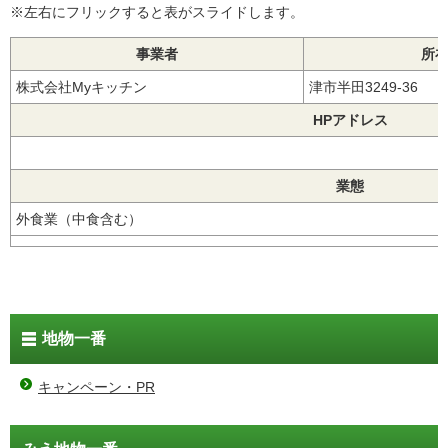
※左右にフリックすると表がスライドします。
事業者
所
株式会社Myキッチン
津市半田3249-36
HPアドレス
業態
外食業（中食含む）
地物一番
キャンペーン・PR