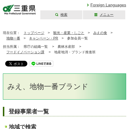
Foreign Languages
検索
メニュー
三重県公式ウェブ
サイト
現在位置：
トップページ
>
観光・産業・しごと
>
みえの食
>
地物一番
>
キャンペーン・PR
>
参加会員一覧
担当所属：
県庁の組織一覧 >
農林水産部 >
フードイノベーション課
>
地産地消・ブランド推進班
みえ、地物一番ブランド
登録事業者一覧
地域で検索