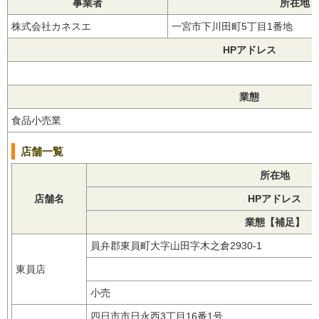
事業者
所在地
株式会社カネスエ
一宮市下川田町5丁目1番地
HPアドレス
業態
食品小売業
店舗一覧
所在地
店舗名
HPアドレス
業態【補足】
員弁郡東員町大字山田字木之倉2930-1
東員店
小売
四日市市日永西3丁目16番1号