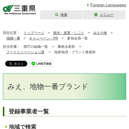
Foreign Languages
検索
メニュー
三重県公式ウェブ
サイト
現在位置：
トップページ
>
観光・産業・しごと
>
みえの食
>
地物一番
>
キャンペーン・PR
>
参加会員一覧
担当所属：
県庁の組織一覧 >
農林水産部 >
フードイノベーション課
>
地産地消・ブランド推進班
みえ、地物一番ブランド
登録事業者一覧
地域で検索