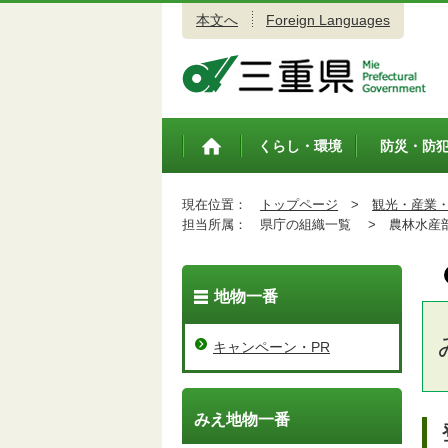
本文へ
Foreign Languages
三重県公式ウェブサイト
くらし・環境
防災・防
トップペ
ージ
現在位置：
トップページ
>
観光・産業
担当所属：
県庁の組織一覧 >
農林水産
地物一番
キャンペーン・PR
みえ地物一番