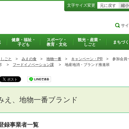
文字サイズ変更
元に戻す
縮小
サイ
健康・福祉・
スポーツ・
観光・産業・
犯
まちづく
子ども
教育・文化
しごと
・しごと
>
みえの食
>
地物一番
>
キャンペーン・PR
>
参加会員
部 >
フードイノベーション課
>
地産地消・ブランド推進班
みえ、地物一番ブランド
登録事業者一覧