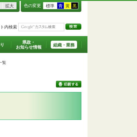
色の変更
拡大
標準
青
黄
黒
ト内検索
県政・
り
組織・業務
お知らせ情報
一覧
印刷する