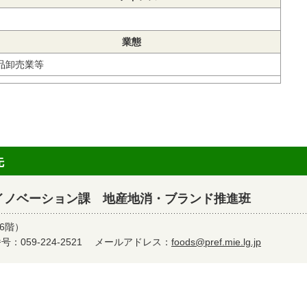
業態
品卸売業等
先
イノベーション課 地産地消・ブランド推進班
6階）
：059-224-2521
メールアドレス：
foods@pref.mie.lg.jp