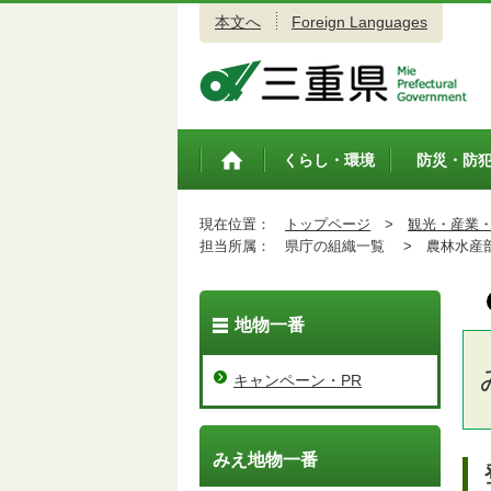
本文へ
Foreign Languages
三重県公式ウェブサイト
くらし・環境
防災・防
トップペ
ージ
現在位置：
トップページ
>
観光・産業
担当所属：
県庁の組織一覧 >
農林水産
地物一番
キャンペーン・PR
みえ地物一番