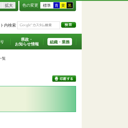
色の変更
拡大
標準
青
黄
黒
ト内検索
県政・
り
組織・業務
お知らせ情報
一覧
印刷する