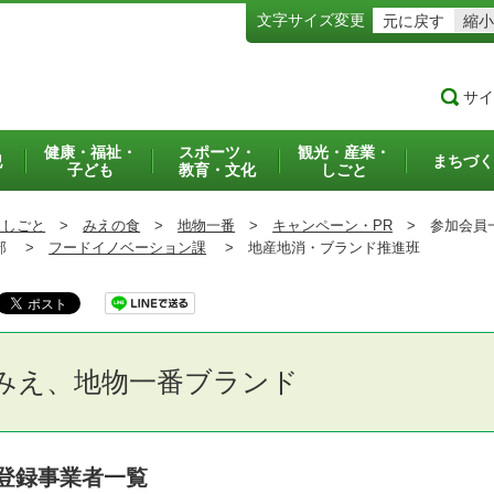
文字サイズ変更
元に戻す
縮小
サイ
健康・福祉・
スポーツ・
観光・産業・
犯
まちづく
子ども
教育・文化
しごと
・しごと
>
みえの食
>
地物一番
>
キャンペーン・PR
>
参加会員
部 >
フードイノベーション課
>
地産地消・ブランド推進班
みえ、地物一番ブランド
登録事業者一覧