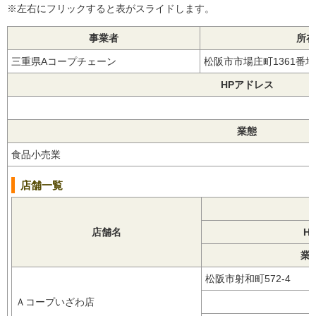
※左右にフリックすると表がスライドします。
事業者
所在
三重県Aコープチェーン
松阪市市場庄町1361番
HPアドレス
業態
食品小売業
店舗一覧
店舗名
H
業
松阪市射和町572-4
Ａコープいざわ店