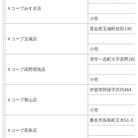
Ａコープみすぎ店
小売
度会郡玉城町佐田130
Ａコープ玉城店
小売
津市一志町大字高野160-
Ａコープ高野団地店
小売
伊賀市阿保字沢代464
Ａコープ青山店
小売
桑名市長島町又木51-3
Ａコープ長島店