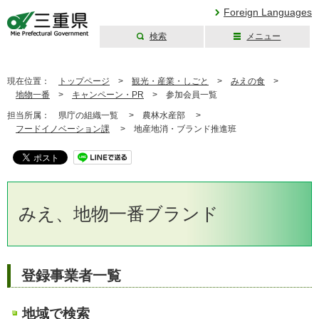
Foreign Languages
検索
メニュー
三重県公式ウェブ
サイト
現在位置：
トップページ
>
観光・産業・しごと
>
みえの食
>
地物一番
>
キャンペーン・PR
>
参加会員一覧
担当所属：
県庁の組織一覧 >
農林水産部 >
フードイノベーション課
>
地産地消・ブランド推進班
みえ、地物一番ブランド
登録事業者一覧
地域で検索