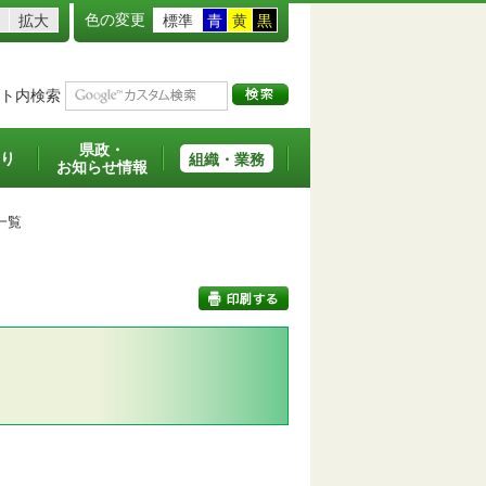
色の変更
拡大
標準
青
黄
黒
ト内検索
県政・
り
組織・業務
お知らせ情報
一覧
印刷する