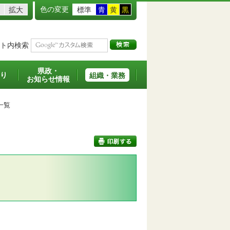
色の変更
拡大
標準
青
黄
黒
ト内検索
県政・
り
組織・業務
お知らせ情報
一覧
印刷する