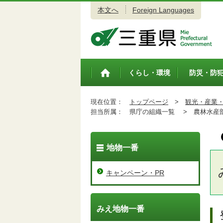
本文へ
Foreign Languages
三重県公式ウェブサイト
くらし・環境
防災・防
トップペ
ージ
現在位置：
トップページ
>
観光・産業
担当所属：
県庁の組織一覧 >
農林水産
地物一番
キャンペーン・PR
みえ地物一番