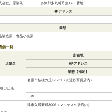
式会社川原製茶
多気郡多気町丹生1786番地
HPアドレス
業態
品製造業 食品小売業
店舗一覧
所在地
店舗名
HPアドレス
業態【補足】
名張市桔梗ガ丘1-1-21（㈱近鉄百貨店内）
梗ガ丘店
小売
津市久居新町3006（マルヤス久居店内）