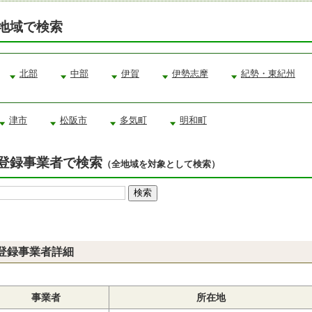
地域で検索
北部
中部
伊賀
伊勢志摩
紀勢・東紀州
津市
松阪市
多気町
明和町
登録事業者で検索
（全地域を対象として検索）
登録事業者詳細
事業者
所在地