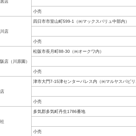
居店
小売
四日市市室山町599-1（㈱マックスバリュ中部内）
川店
小売
松阪市長月町88-30（㈱オークワ内）
阪店（川原園）
小売
津市大門7-15津センターパレス内（㈱マルヤスパ
店
小売
多気郡多気町丹生1786番地
社
小売