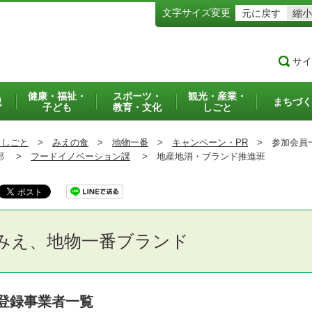
文字サイズ変更
元に戻す
縮小
サイ
健康・福祉・
スポーツ・
観光・産業・
犯
まちづく
子ども
教育・文化
しごと
・しごと
>
みえの食
>
地物一番
>
キャンペーン・PR
>
参加会員
部 >
フードイノベーション課
>
地産地消・ブランド推進班
みえ、地物一番ブランド
登録事業者一覧