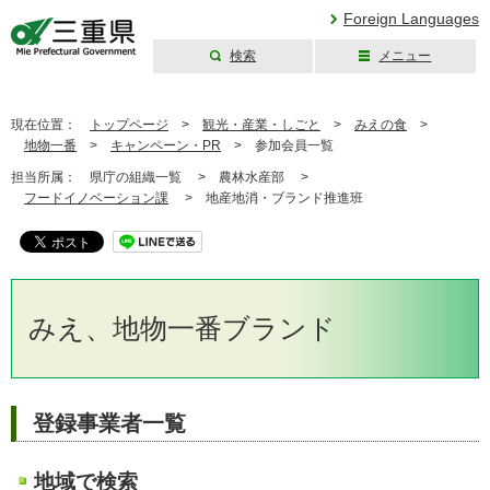
Foreign Languages
検索
メニュー
三重県公式ウェブ
サイト
現在位置：
トップページ
>
観光・産業・しごと
>
みえの食
>
地物一番
>
キャンペーン・PR
>
参加会員一覧
担当所属：
県庁の組織一覧 >
農林水産部 >
フードイノベーション課
>
地産地消・ブランド推進班
みえ、地物一番ブランド
登録事業者一覧
地域で検索