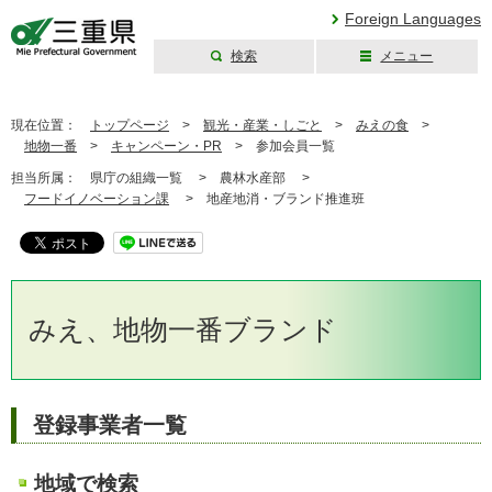
Foreign Languages
検索
メニュー
三重県公式ウェブ
サイト
現在位置：
トップページ
>
観光・産業・しごと
>
みえの食
>
地物一番
>
キャンペーン・PR
>
参加会員一覧
担当所属：
県庁の組織一覧 >
農林水産部 >
フードイノベーション課
>
地産地消・ブランド推進班
みえ、地物一番ブランド
登録事業者一覧
地域で検索