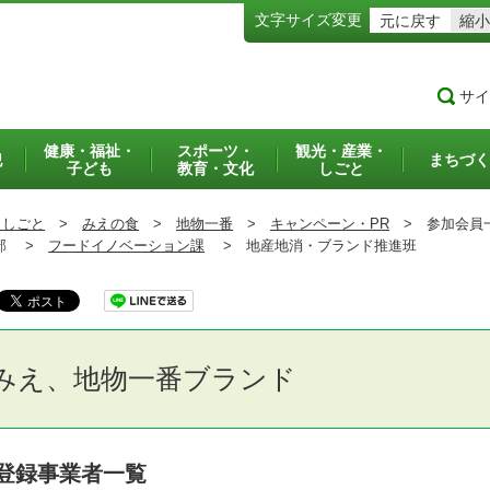
文字サイズ変更
元に戻す
縮小
サイ
健康・福祉・
スポーツ・
観光・産業・
犯
まちづく
子ども
教育・文化
しごと
・しごと
>
みえの食
>
地物一番
>
キャンペーン・PR
>
参加会員
部 >
フードイノベーション課
>
地産地消・ブランド推進班
みえ、地物一番ブランド
登録事業者一覧