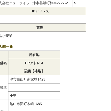
式会社ニューライフ
津市芸濃町椋本2727-2
5
HPアドレス
業態
品小売業
店舗一覧
所在地
舗名
HPアドレス
業態【補足】
津市白山町南家城1423
城店
小売
亀山市関町木崎1685-1