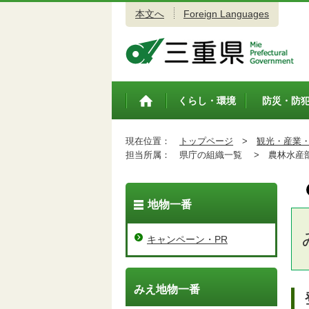
本文へ
Foreign Languages
三重県公式ウェブサイト
くらし・環境
防災・防
トップペ
ージ
現在位置：
トップページ
>
観光・産業
担当所属：
県庁の組織一覧 >
農林水産
地物一番
キャンペーン・PR
みえ地物一番