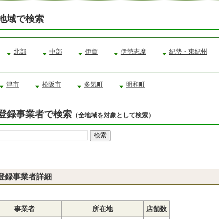
地域で検索
北部
中部
伊賀
伊勢志摩
紀勢・東紀州
津市
松阪市
多気町
明和町
登録事業者で検索
（全地域を対象として検索）
登録事業者詳細
事業者
所在地
店舗数