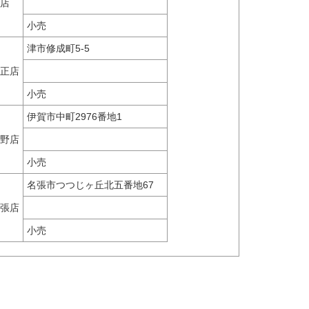
店
小売
津市修成町5-5
正店
小売
伊賀市中町2976番地1
野店
小売
名張市つつじヶ丘北五番地67
張店
小売