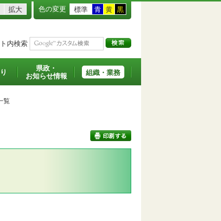
色の変更
拡大
標準
青
黄
黒
ト内検索
県政・
り
組織・業務
お知らせ情報
一覧
印刷する