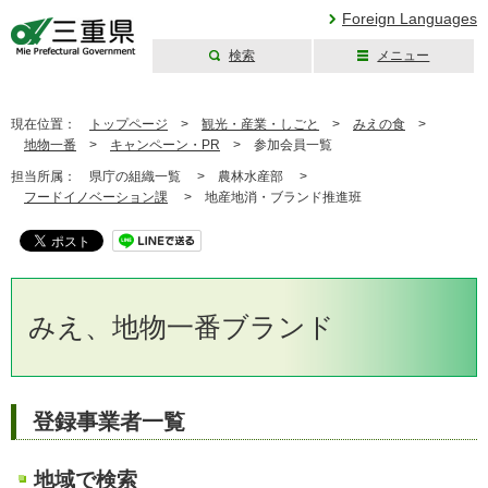
Foreign Languages
検索
メニュー
三重県公式ウェブ
サイト
現在位置：
トップページ
>
観光・産業・しごと
>
みえの食
>
地物一番
>
キャンペーン・PR
>
参加会員一覧
担当所属：
県庁の組織一覧 >
農林水産部 >
フードイノベーション課
>
地産地消・ブランド推進班
みえ、地物一番ブランド
登録事業者一覧
地域で検索