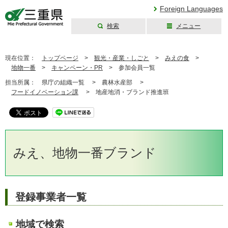
Foreign Languages
検索
メニュー
三重県公式ウェブ
サイト
現在位置：
トップページ
>
観光・産業・しごと
>
みえの食
>
地物一番
>
キャンペーン・PR
>
参加会員一覧
担当所属：
県庁の組織一覧 >
農林水産部 >
フードイノベーション課
>
地産地消・ブランド推進班
みえ、地物一番ブランド
登録事業者一覧
地域で検索