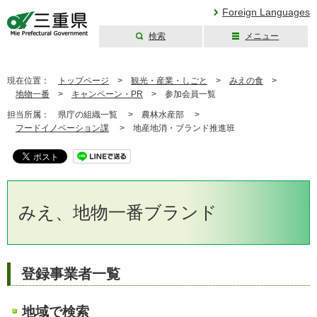
Foreign Languages
検索
メニュー
三重県公式ウェブ
サイト
現在位置：
トップページ
>
観光・産業・しごと
>
みえの食
>
地物一番
>
キャンペーン・PR
>
参加会員一覧
担当所属：
県庁の組織一覧 >
農林水産部 >
フードイノベーション課
>
地産地消・ブランド推進班
みえ、地物一番ブランド
登録事業者一覧
地域で検索