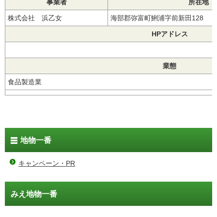
事業者
所在地
株式会社 浜乙女
海部郡弥富町鯏浦字前新田128
HPアドレス
業態
食品製造業
地物一番
キャンペーン・PR
みえ地物一番