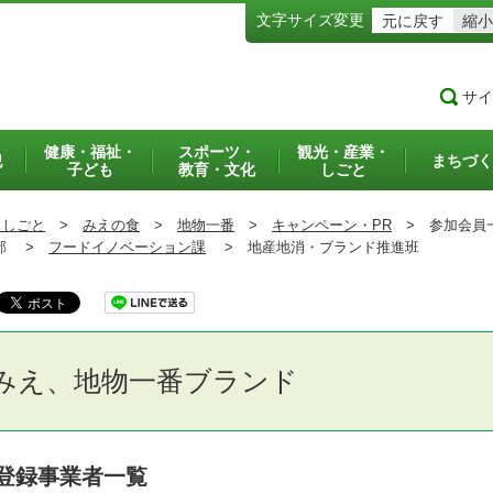
文字サイズ変更
元に戻す
縮小
サイ
健康・福祉・
スポーツ・
観光・産業・
犯
まちづく
子ども
教育・文化
しごと
・しごと
>
みえの食
>
地物一番
>
キャンペーン・PR
>
参加会員
部 >
フードイノベーション課
>
地産地消・ブランド推進班
みえ、地物一番ブランド
登録事業者一覧