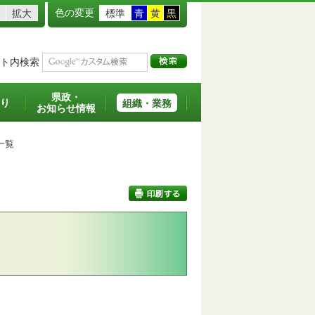
色の変更
拡大
標準
青
黄
黒
ト内検索
県政・
り
組織・業務
お知らせ情報
一覧
印刷する