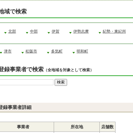
地域で検索
北部
中部
伊賀
伊勢志摩
紀勢・東紀州
津市
松阪市
多気町
明和町
登録事業者で検索
（全地域を対象として検索）
登録事業者詳細
事業者
所在地
店舗数