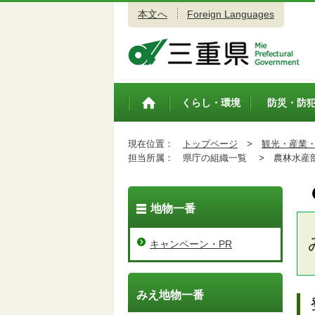
本文へ
Foreign Languages
三重県公式ウェブサイト
くらし・環境
防災・防
トップペ
ージ
現在位置：
トップページ
>
観光・産業
担当所属：
県庁の組織一覧 >
農林水産
地物一番
キャンペーン・PR
みえ地物一番