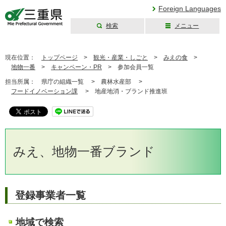
Foreign Languages
検索
メニュー
三重県公式ウェブ
サイト
現在位置：
トップページ
>
観光・産業・しごと
>
みえの食
>
地物一番
>
キャンペーン・PR
>
参加会員一覧
担当所属：
県庁の組織一覧 >
農林水産部 >
フードイノベーション課
>
地産地消・ブランド推進班
みえ、地物一番ブランド
登録事業者一覧
地域で検索