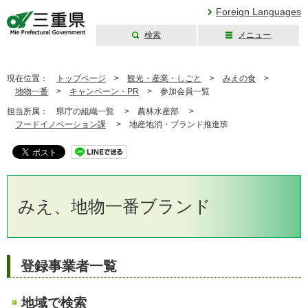
Foreign Languages
検索
メニュー
三重県公式ウェブ
サイト
現在位置：
トップページ
>
観光・産業・しごと
>
みえの食
>
地物一番
>
キャンペーン・PR
>
参加会員一覧
担当所属：
県庁の組織一覧 >
農林水産部 >
フードイノベーション課
>
地産地消・ブランド推進班
みえ、地物一番ブランド
登録事業者一覧
地域で検索