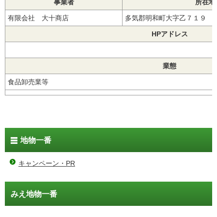
事業者
所在地
有限会社 大十商店
多気郡明和町大字乙７１９
HPアドレス
業態
食品卸売業等
地物一番
キャンペーン・PR
みえ地物一番