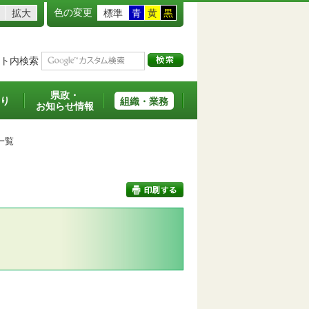
色の変更
拡大
標準
青
黄
黒
ト内検索
県政・
り
組織・業務
お知らせ情報
一覧
印刷する