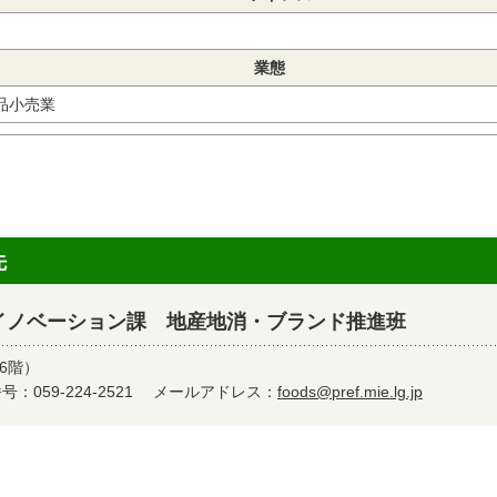
業態
品小売業
先
イノベーション課 地産地消・ブランド推進班
6階）
：059-224-2521
メールアドレス：
foods@pref.mie.lg.jp