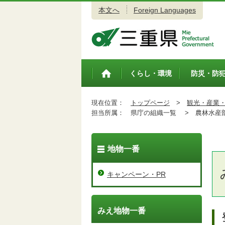
本文へ
Foreign Languages
三重県公式ウェブサイト
くらし・環境
防災・防
トップペ
ージ
現在位置：
トップページ
>
観光・産業
担当所属：
県庁の組織一覧 >
農林水産
地物一番
キャンペーン・PR
みえ地物一番