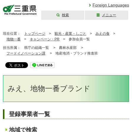
Foreign Languages
検索
メニュー
三重県公式ウェブ
サイト
現在位置：
トップページ
>
観光・産業・しごと
>
みえの食
>
地物一番
>
キャンペーン・PR
>
参加会員一覧
担当所属：
県庁の組織一覧 >
農林水産部 >
フードイノベーション課
>
地産地消・ブランド推進班
みえ、地物一番ブランド
登録事業者一覧
地域で検索