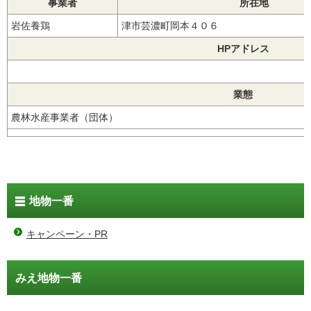
事業者
所在地
岩佐養鶏
津市芸濃町岡本４０６
HPアドレス
業態
農林水産事業者（団体）
地物一番
キャンペーン・PR
みえ地物一番