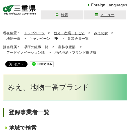
Foreign Languages
検索
メニュー
三重県公式ウェブ
サイト
現在位置：
トップページ
>
観光・産業・しごと
>
みえの食
>
地物一番
>
キャンペーン・PR
>
参加会員一覧
担当所属：
県庁の組織一覧 >
農林水産部 >
フードイノベーション課
>
地産地消・ブランド推進班
みえ、地物一番ブランド
登録事業者一覧
地域で検索