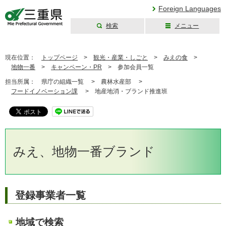
Foreign Languages
検索
メニュー
三重県公式ウェブ
サイト
現在位置：
トップページ
>
観光・産業・しごと
>
みえの食
>
地物一番
>
キャンペーン・PR
>
参加会員一覧
担当所属：
県庁の組織一覧 >
農林水産部 >
フードイノベーション課
>
地産地消・ブランド推進班
みえ、地物一番ブランド
登録事業者一覧
地域で検索