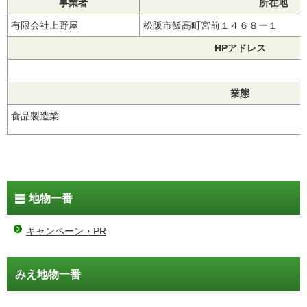
事業者
所在地
有限会社上野屋
松阪市飯高町宮前１４６８ー１
HPアドレス
業態
食品製造業
地物一番
キャンペーン・PR
みえ地物一番