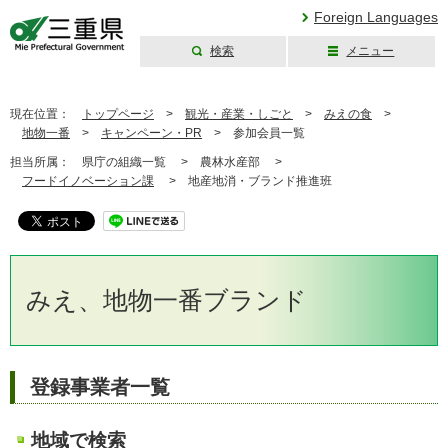
Foreign Languages
検索
メニュー
三重県公式ウェブ
サイト
現在位置：
トップページ
>
観光・産業・しごと
>
みえの食
>
地物一番
>
キャンペーン・PR
>
参加会員一覧
担当所属：
県庁の組織一覧 >
農林水産部 >
フードイノベーション課
>
地産地消・ブランド推進班
みえ、地物一番ブランド
登録事業者一覧
地域で検索