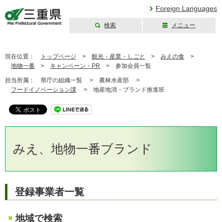
Foreign Languages
検索
メニュー
三重県公式ウェブ
サイト
現在位置：
トップページ
>
観光・産業・しごと
>
みえの食
>
地物一番
>
キャンペーン・PR
>
参加会員一覧
担当所属：
県庁の組織一覧 >
農林水産部 >
フードイノベーション課
>
地産地消・ブランド推進班
みえ、地物一番ブランド
登録事業者一覧
地域で検索